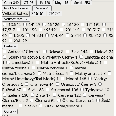
Giant
349
GT
26
LIV
120
Mayo
15
Merida
253
RockMachine
26
Vedora
26
Veľkosť kolies:
27,5"
51
29"
224
Veľkosť rámu
13,5"
1
14"
19
15"
26
16"
80
17"
191
17,5"
7
18"
153
19"
191
20"
113
20,5"
7
21"
46
L
305
M
304
M-L
44
S
244
XL
212
XS
92
XXL
29
Farba
Antracit/ Čierna
1
Belasá
3
Biela
144
Fialová
24
Lesklý Perleťovo Biely/Matný Čierny
1
Limetka/Zelená
1
Limetková
5
Matná Antracit/Ružová/Fialová
1
Matná zelená
1
Matná červená
1
matná
čierna/biela/sivá
2
Matná Šedá
4
Matný antracit
3
Matný Limetkový/Teal Modrý
1
Modrá
148
Modrý/
Oranžový
1
Oranžová
44
Oranžový/ Čierny
3
Ružová
67
Sivá
163
Strieborná
106
Tyrkysová
10
Zelená
130
Zlatá
17
Červená
120
Červená/
Čierna/Biela
2
Čierna
591
Čierna-Červená
1
Šedá
matná
1
Žltá
68
Žltá/Čierna/Modrá
1
Cena