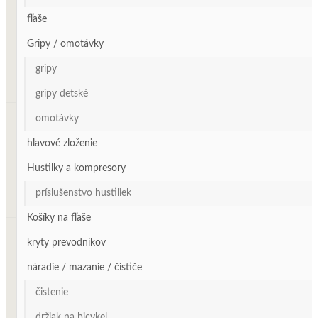
fľaše
Gripy / omotávky
gripy
gripy detské
omotávky
hlavové zloženie
Hustilky a kompresory
príslušenstvo hustiliek
Košíky na fľaše
kryty prevodníkov
náradie / mazanie / čističe
čistenie
držiak na bicykel