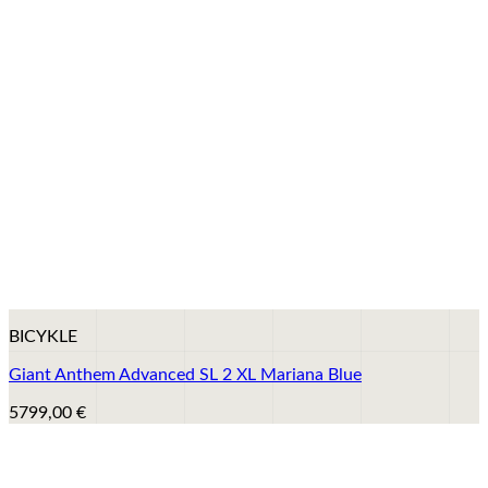
+
BICYKLE
Giant Anthem Advanced SL 2 XL Mariana Blue
5799,00
€