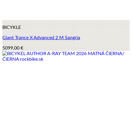
+
BICYKLE
Giant Trance X Advanced 2 M Sangria
5099,00
€