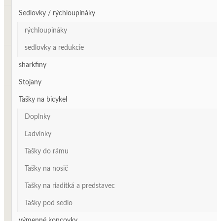
Sedlovky / rýchloupináky
rýchloupináky
sedlovky a redukcie
sharkfiny
Stojany
Tašky na bicykel
Doplnky
Ľadvinky
Tašky do rámu
Tašky na nosič
Tašky na riaditká a predstavec
Tašky pod sedlo
výmenné koncovky