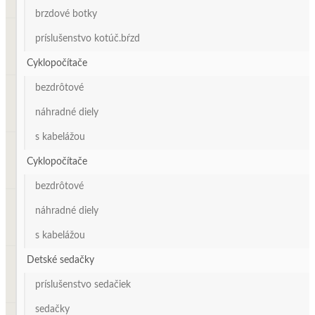
brzdové botky
príslušenstvo kotúč.bŕzd
Cyklopočítače
bezdrôtové
náhradné diely
s kabelážou
Cyklopočítače
bezdrôtové
náhradné diely
s kabelážou
Detské sedačky
príslušenstvo sedačiek
sedačky