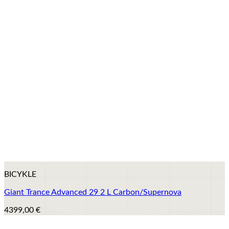
+
BICYKLE
Giant Trance Advanced 29 2 L Carbon/Supernova
4399,00
€