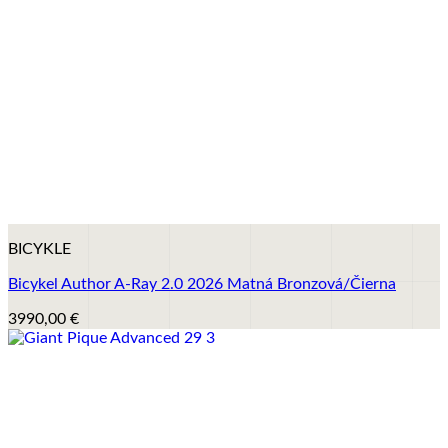
+
BICYKLE
Bicykel Author A-Ray 2.0 2026 Matná Bronzová/Čierna
3990,00
€