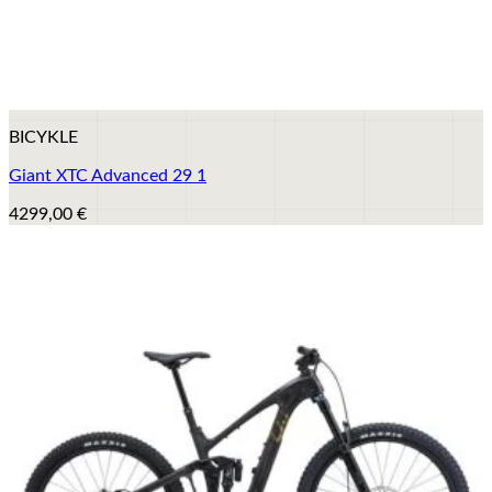
+
Tento
BICYKLE
produkt
má
Giant XTC Advanced 29 1
viacero
variantov.
4299,00
€
Možnosti
si
môžete
vybrať
na
stránke
produktu.