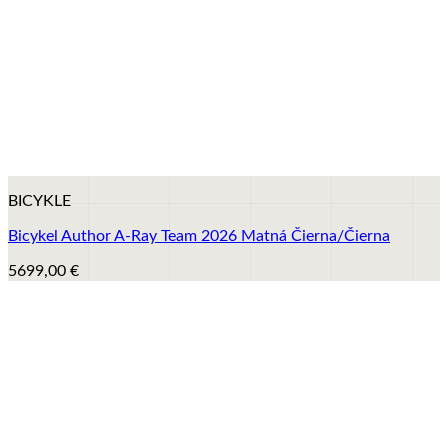
+
BICYKLE
Bicykel Author A-Ray Team 2026 Matná Čierna/Čierna
5699,00
€