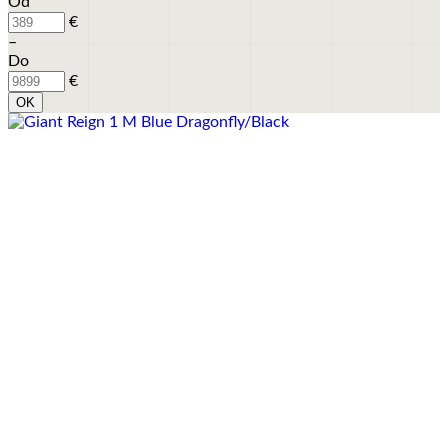
Od
€
–
Do
€
OK