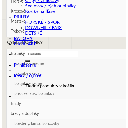
Gripy / Omotávy
Horské
Sedlovky / rýchloupináky
Košíky na fľaše
Krosové
PRILBY
Mestské
HORSKÉ / ŠPORT
DOWNHIL / BMX
Trekové
DETSKÉ
BATOHY
CYKLODOPLNKY
OKULIARE
Hľadať:
Blatníky
blatníky - predné
Prihlásenie
blatníky - sady
Košík /
0,00
€
blatníky - zadné
Žiadne produkty v košíku.
príslušenstvo blatníkov
Brzdy
brzdy a doplnky
bovdeny, lanká, koncovky