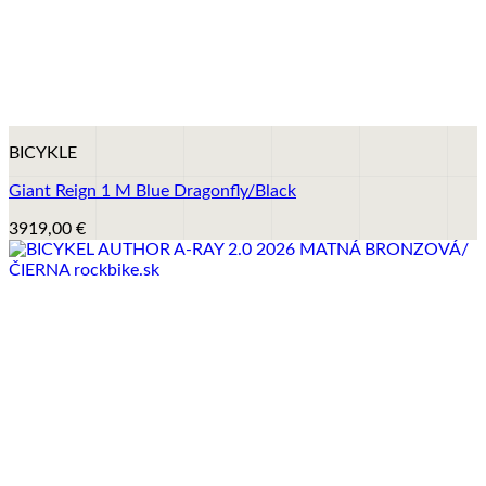
+
BICYKLE
Giant Reign 1 M Blue Dragonfly/Black
3919,00
€