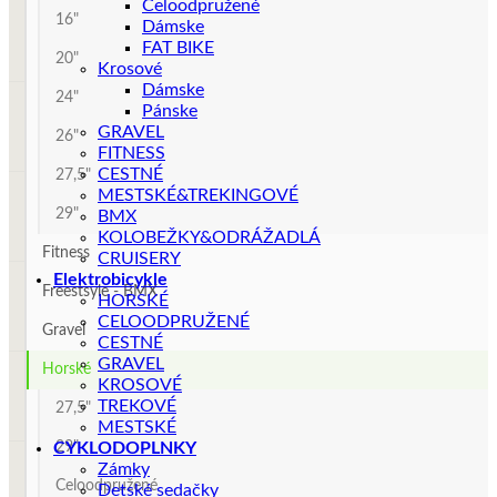
Celoodpružené
16"
Dámske
FAT BIKE
20"
Krosové
Dámske
24"
Pánske
GRAVEL
26"
FITNESS
CESTNÉ
27,5"
MESTSKÉ&TREKINGOVÉ
29"
BMX
KOLOBEŽKY&ODRÁŽADLÁ
Fitness
CRUISERY
Elektrobicykle
Freestsyle - BMX
HORSKÉ
CELOODPRUŽENÉ
Gravel
CESTNÉ
GRAVEL
Horské
KROSOVÉ
TREKOVÉ
27,5"
MESTSKÉ
CYKLODOPLNKY
29"
Zámky
Celoodpružené
Detské sedačky