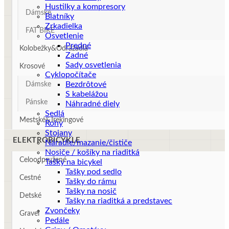
Hustilky a kompresory
Dámske
Blatníky
Zrkadielka
FAT BIKE
Osvetlenie
Predné
Kolobežky&Odrážadlá
Zadné
Sady osvetlenia
Krosové
Cyklopočítače
Bezdrôtové
Dámske
S kabelážou
Pánske
Náhradné diely
Sedlá
Mestské&Trekingové
Rohy
Stojany
ELEKTROBICYKLE
Náradie/mazanie/čističe
Nosiče / košíky na riaditká
Celoodpružené
Tašky na bicykel
Tašky pod sedlo
Cestné
Tašky do rámu
Tašky na nosič
Detské
Tašky na riaditká a predstavec
Zvončeky
Gravel
Pedále