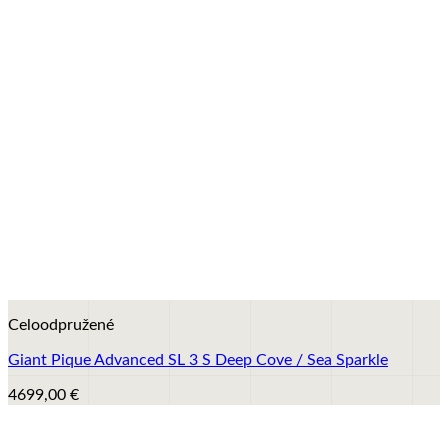
+
Celoodpružené
Giant Pique Advanced SL 3 S Deep Cove / Sea Sparkle
4699,00
€