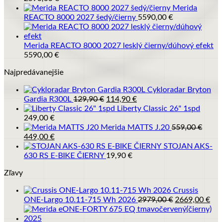
Merida
REACTO 8000 2027 šedý/čierny
5590,00
€
Merida REACTO 8000 2027 lesklý čierny/dúhový efekt
5590,00
€
Najpredávanejšie
Cykloradar Bryton
Pôvodná
Aktuálna
Gardia R300L
129,90
€
114,90
€
cena
cena
Liberty Classic 26" 1spd
bola:
je:
249,00
€
129,90 €.
114,90 €.
Merida MATTS J.20
559,00
€
Pôvodná
Aktuálna
449,00
€
cena
cena
STOJAN AKS-
bola:
je:
630 RS E-BIKE ČIERNY
19,90
€
559,00 €.
449,00 €.
Zľavy
Crussis
Pôvodná
Akt
ONE-Largo 10.11-715 Wh 2026
2979,00
€
2669,00
€
cena
cen
bola:
je: