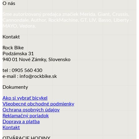
O nás
Sme autorizovaný predajca značiek Merida, Giant, Crussis,
Cannondale, Author, RockMachine, GT, LIV, Basso, Liberty -
MAYO, Vedora.
Kontakt
Rock Bike
Podzámska 31
940 01 Nové Zámky, Slovensko
tel : 0905 560 430
e-mail : info@rockbike.sk
Dokumenty
Ako si vybrať bicykel
Všeobecné obchodné podmienky
Ochrana osobných údajov
Reklamačný poriadok
Doprava a platba
Kontakt
OTVÁRACIE HODINY