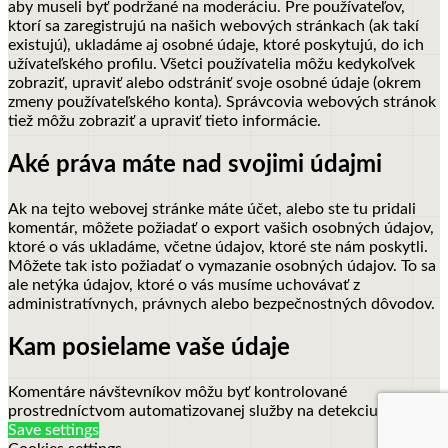
aby museli byť podržané na moderáciu.
Pre používateľov,
ktorí sa zaregistrujú na našich webových stránkach (ak takí
existujú), ukladáme aj osobné údaje, ktoré poskytujú, do ich
užívateľského profilu. Všetci používatelia môžu kedykoľvek
zobraziť, upraviť alebo odstrániť svoje osobné údaje (okrem
zmeny používateľského konta). Správcovia webových stránok
tiež môžu zobraziť a upraviť tieto informácie.
Aké práva máte nad svojimi údajmi
Ak na tejto webovej stránke máte účet, alebo ste tu pridali
komentár, môžete požiadať o export vašich osobných údajov,
ktoré o vás ukladáme, včetne údajov, ktoré ste nám poskytli.
Môžete tak isto požiadať o vymazanie osobných údajov. To sa
ale netýka údajov, ktoré o vás musíme uchovávať z
administratívnych, právnych alebo bezpečnostných dôvodov.
Kam posielame vaše údaje
Komentáre návštevníkov môžu byť kontrolované
prostredníctvom automatizovanej služby na detekciu spamu.
Save settings