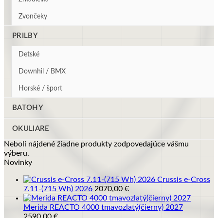
Zvončeky
PRILBY
Detské
Downhil / BMX
Horské / šport
BATOHY
OKULIARE
Neboli nájdené žiadne produkty zodpovedajúce vášmu
výberu.
Novinky
Crussis e-Cross
7.11-(715 Wh) 2026
2070,00
€
Merida REACTO 4000 tmavozlatý(čierny) 2027
2590,00
€