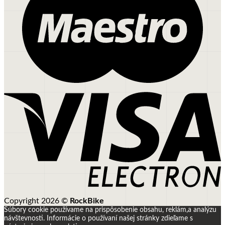
Copyright 2026 ©
RockBike
Súbory cookie používame na prispôsobenie obsahu, reklám,a analýzu
návštevnosti.
Informácie o používaní našej stránky zdieľame s