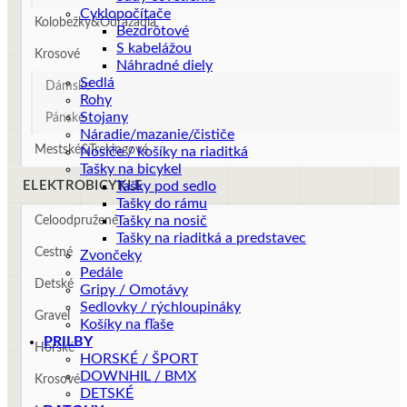
Cyklopočítače
Kolobežky&Odrážadlá
Bezdrôtové
S kabelážou
Krosové
Náhradné diely
Sedlá
Dámske
Rohy
Stojany
Pánske
Náradie/mazanie/čističe
Mestské&Trekingové
Nosiče / košíky na riaditká
Tašky na bicykel
ELEKTROBICYKLE
Tašky pod sedlo
Tašky do rámu
Tašky na nosič
Celoodpružené
Tašky na riaditká a predstavec
Cestné
Zvončeky
Pedále
Detské
Gripy / Omotávy
Sedlovky / rýchloupináky
Gravel
Košíky na fľaše
PRILBY
Horské
HORSKÉ / ŠPORT
DOWNHIL / BMX
Krosové
DETSKÉ