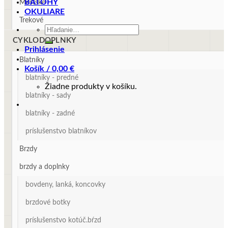
BATOHY
Mestské
OKULIARE
Trekové
Hľadať:
CYKLODOPLNKY
Prihlásenie
Blatníky
Košík /
0,00
€
blatníky - predné
Žiadne produkty v košíku.
blatníky - sady
blatníky - zadné
príslušenstvo blatníkov
Brzdy
brzdy a doplnky
bovdeny, lanká, koncovky
brzdové botky
príslušenstvo kotúč.bŕzd