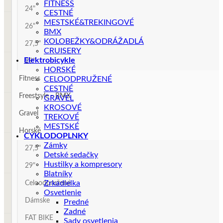
FITNESS
24"
CESTNÉ
MESTSKÉ&TREKINGOVÉ
26"
BMX
KOLOBEŽKY&ODRÁŽADLÁ
27,5"
CRUISERY
Elektrobicykle
29"
HORSKÉ
Fitness
CELOODPRUŽENÉ
CESTNÉ
Freestsyle - BMX
GRAVEL
KROSOVÉ
Gravel
TREKOVÉ
MESTSKÉ
Horské
CYKLODOPLNKY
Zámky
27,5"
Detské sedačky
Hustilky a kompresory
29"
Blatníky
Zrkadielka
Celoodpružené
Osvetlenie
Dámske
Predné
Zadné
FAT BIKE
Sady osvetlenia