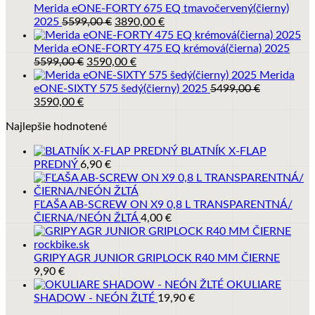
2979,00 €.
266
Merida eONE-FORTY 675 EQ tmavočervený(čierny)
Pôvodná
Aktuálna
2025
5599,00
€
3890,00
€
cena
cena
bola:
je:
Merida eONE-FORTY 475 EQ krémová(čierna) 2025
Pôvodná
5599,00 €.
Aktuálna
3890,00 €.
5599,00
€
3590,00
€
cena
cena
Merida
bola:
je:
eONE-SIXTY 575 šedý(čierny) 2025
5499,00
€
Pôvodná
Aktuálna
5599,00 €.
3590,00 €.
3590,00
€
cena
cena
Najlepšie hodnotené
bola:
je:
5499,00 €.
3590,00 €.
BLATNÍK X-FLAP
PREDNÝ
6,90
€
FĽAŠA AB-SCREW ON X9 0,8 L TRANSPARENTNÁ/
ČIERNA/NEÓN ŽLTÁ
4,00
€
GRIPY AGR JUNIOR GRIPLOCK R40 MM ČIERNE
9,90
€
OKULIARE
SHADOW - NEÓN ŽLTÉ
19,90
€