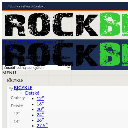
Tabuľka veľkostí
Kontakt
Skip
to
content
Shop
/
BICYKLE
/
Horské
/
29"
Filter
Zobrazených 1–30 z 92 výsledkov
MENU
BICYKLE
BICYKLE
Cestné
Detské
Cruisery
12″
16″
Detské
20″
12"
24″
26″
14"
27.5″