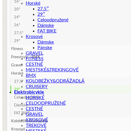
16"
Horské
27.5″
20"
29″
24"
Celoodpružené
Dámske
26"
FAT BIKE
27,5"
Krosové
29"
Dámske
Pánske
Fitness
GRAVEL
Freestsyle - BMX
FITNESS
CESTNÉ
Gravel
MESTSKÉ&TREKINGOVÉ
Horské
BMX
KOLOBEŽKY&ODRÁŽADLÁ
27,5"
CRUISERY
29"
Elektrobicykle
HORSKÉ
Celoodpružené
CELOODPRUŽENÉ
Dámske
CESTNÉ
FAT BIKE
GRAVEL
KROSOVÉ
Kolobežky&Odrážadlá
TREKOVÉ
Krosové