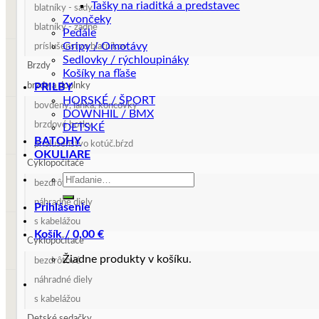
Tašky na riaditká a predstavec
blatníky - sady
Zvončeky
blatníky - zadné
Pedále
Gripy / Omotávy
príslušenstvo blatníkov
Sedlovky / rýchloupináky
Brzdy
Košíky na fľaše
brzdy a doplnky
PRILBY
HORSKÉ / ŠPORT
bovdeny, lanká, koncovky
DOWNHIL / BMX
brzdové botky
DETSKÉ
BATOHY
príslušenstvo kotúč.bŕzd
OKULIARE
Cyklopočítače
Hľadať:
bezdrôtové
náhradné diely
Prihlásenie
s kabelážou
Košík /
0,00
€
Cyklopočítače
Žiadne produkty v košíku.
bezdrôtové
náhradné diely
s kabelážou
Detské sedačky