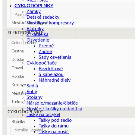
MESTSKÉ
CYKLODOPLNKY
Dámske
Zámky
Pánske
Detské sedačky
Hustilky a kompresory
Mestské&Trekingové
Blatníky
ELEKTROBICYKLE
Zrkadielka
Osvetlenie
Celoodpružené
Predné
Zadné
Cestné
Sady osvetlenia
Detské
Cyklopočítače
Gravel
Bezdrôtové
S kabelážou
Horské
Náhradné diely
Krosové
Sedlá
Rohy
Mestské
Stojany
Trekové
Náradie/mazanie/čističe
Nosiče / košíky na riaditká
CYKLODOPLNKY
Tašky na bicykel
Tašky pod sedlo
Blatníky
Tašky do rámu
blatníky - predné
Tašky na nosič