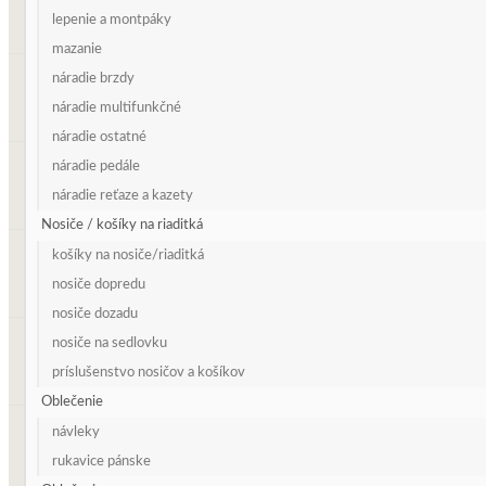
lepenie a montpáky
mazanie
náradie brzdy
náradie multifunkčné
náradie ostatné
náradie pedále
náradie reťaze a kazety
Nosiče / košíky na riaditká
košíky na nosiče/riaditká
nosiče dopredu
nosiče dozadu
nosiče na sedlovku
príslušenstvo nosičov a košíkov
Oblečenie
návleky
rukavice pánske