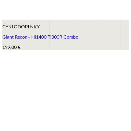
+
CYKLODOPLNKY
Giant Recon+ Hl1400 Tl300R Combo
199,00
€