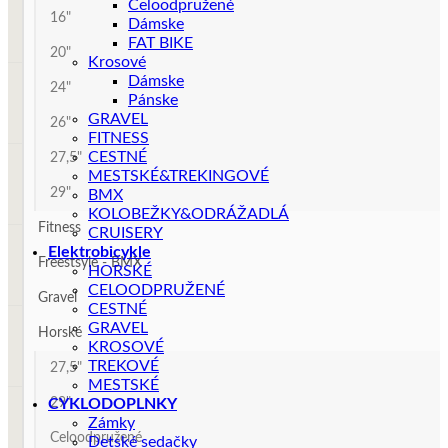
Celoodpružené
16"
Dámske
FAT BIKE
20"
Krosové
Dámske
24"
Pánske
GRAVEL
26"
FITNESS
CESTNÉ
27,5"
MESTSKÉ&TREKINGOVÉ
29"
BMX
KOLOBEŽKY&ODRÁŽADLÁ
Fitness
CRUISERY
Elektrobicykle
Freestsyle - BMX
HORSKÉ
CELOODPRUŽENÉ
Gravel
CESTNÉ
GRAVEL
Horské
KROSOVÉ
TREKOVÉ
27,5"
MESTSKÉ
CYKLODOPLNKY
29"
Zámky
Celoodpružené
Detské sedačky