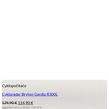
+
Cyklopočítače
Cykloradar Bryton Gardia R300L
Pôvodná
Aktuálna
129,90
€
114,90
€
cena
cena
Najnižšia cena za 30 dní:
129,90
€