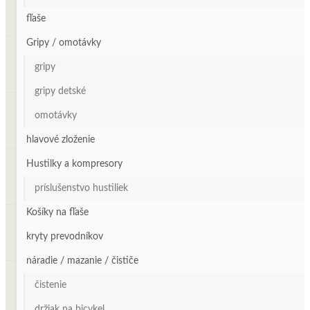
fľaše
Gripy / omotávky
gripy
gripy detské
omotávky
hlavové zloženie
Hustilky a kompresory
príslušenstvo hustiliek
Košíky na fľaše
kryty prevodníkov
náradie / mazanie / čističe
čistenie
držiak na bicykel