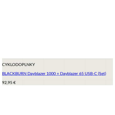
+
CYKLODOPLNKY
BLACKBURN Dayblazer 1000 + Dayblazer 65 USB-C (Set)
92,95
€