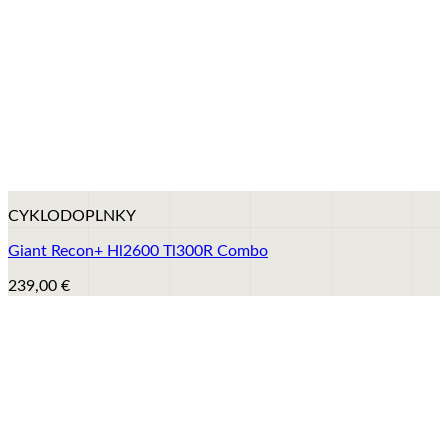
+
CYKLODOPLNKY
Giant Recon+ Hl2600 Tl300R Combo
239,00
€