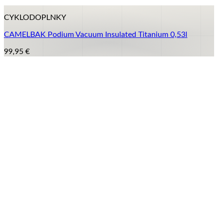
+
CYKLODOPLNKY
CAMELBAK Podium Vacuum Insulated Titanium 0,53l
99,95
€