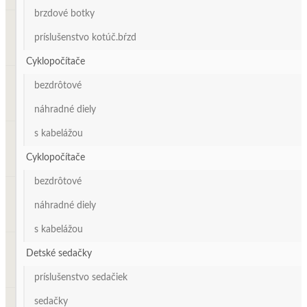
brzdové botky
príslušenstvo kotúč.bŕzd
Cyklopočítače
bezdrôtové
náhradné diely
s kabelážou
Cyklopočítače
bezdrôtové
náhradné diely
s kabelážou
Detské sedačky
príslušenstvo sedačiek
sedačky