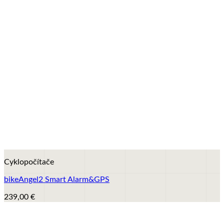
+
Cyklopočítače
bikeAngel2 Smart Alarm&GPS
239,00
€