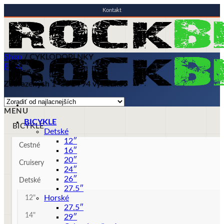
Kontakt
Skip
to
content
Shop
/
CYKLODOPLNKY
Filter
Zobrazených 1–30 z 794 výsledkov
MENU
BICYKLE
BICYKLE
Detské
12″
Cestné
16″
20″
Cruisery
24″
26″
Detské
27.5″
Horské
12"
27.5″
14"
29″