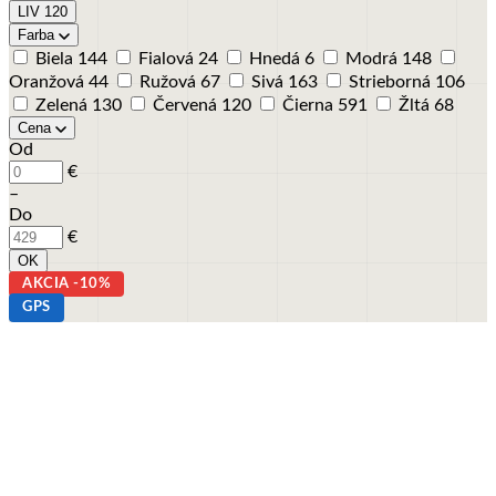
LIV
120
Farba
Biela
144
Fialová
24
Hnedá
6
Modrá
148
Oranžová
44
Ružová
67
Sivá
163
Strieborná
106
Zelená
130
Červená
120
Čierna
591
Žltá
68
Cena
Od
€
–
Do
€
OK
AKCIA -10%
GPS