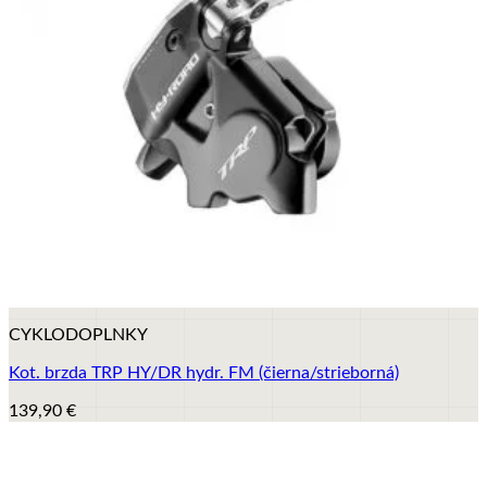
+
CYKLODOPLNKY
Kot. brzda TRP HY/DR hydr. FM (čierna/strieborná)
139,90
€