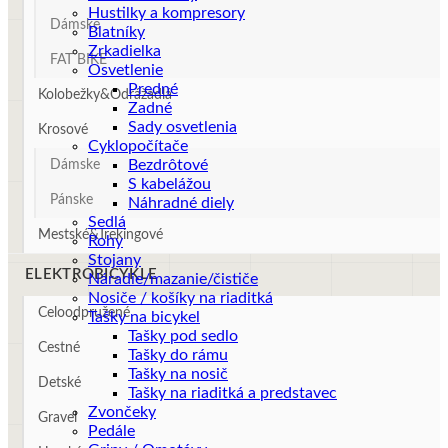
Hustilky a kompresory
Dámske
Blatníky
Zrkadielka
FAT BIKE
Osvetlenie
Predné
Kolobežky&Odrážadlá
Zadné
Sady osvetlenia
Krosové
Cyklopočítače
Bezdrôtové
Dámske
S kabelážou
Pánske
Náhradné diely
Sedlá
Mestské&Trekingové
Rohy
Stojany
ELEKTROBICYKLE
Náradie/mazanie/čističe
Nosiče / košíky na riaditká
Celoodpružené
Tašky na bicykel
Tašky pod sedlo
Cestné
Tašky do rámu
Tašky na nosič
Detské
Tašky na riaditká a predstavec
Zvončeky
Gravel
Pedále