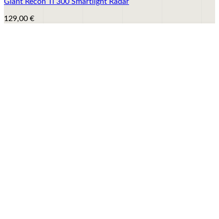
Giant Recon Tl 300 Smartlight Radar
129,00
€