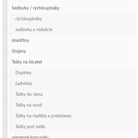
Sedlovky / rýchloupináky
rýchloupináky
sedlovky a redukcie
sharkfiny
Stojany
Tašky na bicykel
Doplnky
Ľadvinky
Tašky do rámu
Tašky na nosič
Tašky na riaditká a predstavec
Tašky pod sedlo
výmenné koncovky