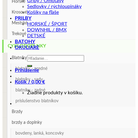
Gripy / Omotávy
Horské
Sedlovky / rýchloupináky
Košíky na fľaše
Krosové
PRILBY
Mestské
HORSKÉ / ŠPORT
DOWNHIL / BMX
Trekové
DETSKÉ
BATOHY
CYKLODOPLNKY
OKULIARE
Hľadať:
Blatníky
blatníky - predné
Prihlásenie
blatníky - sady
Košík /
0,00
€
blatníky - zadné
Žiadne produkty v košíku.
príslušenstvo blatníkov
Brzdy
brzdy a doplnky
bovdeny, lanká, koncovky