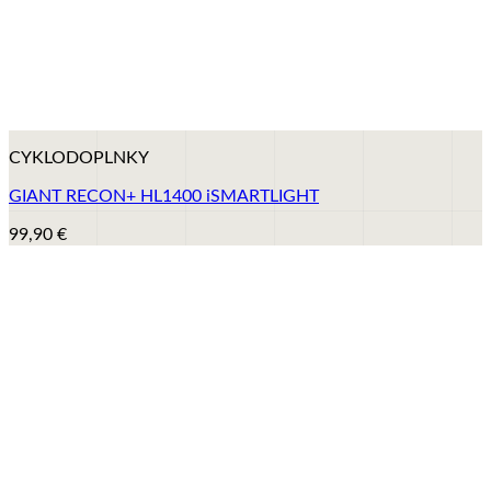
+
CYKLODOPLNKY
GIANT RECON+ HL1400 iSMARTLIGHT
99,90
€