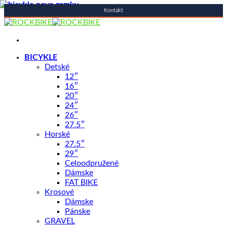
Kontakt
Skip
to
content
BICYKLE
Detské
12″
16″
20″
24″
26″
27.5″
Horské
27.5″
29″
Celoodpružené
Dámske
FAT BIKE
Krosové
Dámske
Pánske
GRAVEL