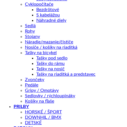
Cyklopočítače
Skladom – odoslanie do 1 - 5 pracovných dní
Bezdrôtové
S kabelážou
množstvo
Náhradné diely
BATOH
Sedlá
A-
Rohy
PRIDAŤ DO KOŠÍKA
B
Stojany
CYCLONE
Náradie/mazanie/čističe
X8
Nosiče / košíky na riaditká
ČIENY/
OTÁZKA NA PRODUKT
Tašky na bicykel
ŠEDÝ
Tašky pod sedlo
Tašky do rámu
Tašky na nosič
Doprava zadarmo nad 100 €
Tašky na riaditká a predstavec
Zvončeky
Záruka 2 roky
Pedále
14 dní na vrátenie
Gripy / Omotávy
Sedlovky / rýchloupináky
Bezpečná platba
Košíky na fľaše
PRILBY
Kategórie:
Tašky na bicykel
,
CYKLODOPLNKY
HORSKÉ / ŠPORT
DOWNHIL / BMX
DETSKÉ
Popis