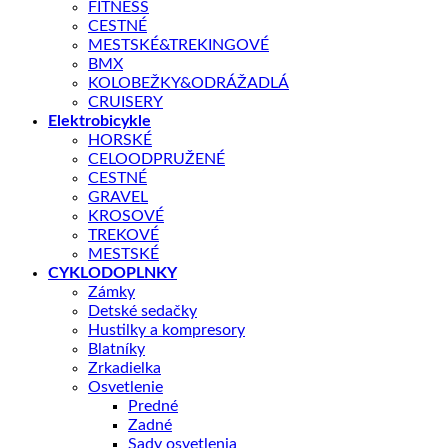
FITNESS
CESTNÉ
MESTSKÉ&TREKINGOVÉ
BMX
KOLOBEŽKY&ODRÁŽADLÁ
CRUISERY
Elektrobicykle
HORSKÉ
Shop
/
CYKLODOPLNKY
CELOODPRUŽENÉ
CESTNÉ
Batoh A-B Cyclone X8 Čieny/Šedý
GRAVEL
KROSOVÉ
TREKOVÉ
MESTSKÉ
CYKLODOPLNKY
Zámky
Detské sedačky
Hustilky a kompresory
54,90
€
Blatníky
Zrkadielka
Osvetlenie
• Objem batohu 9l• Vrecko na hydrovak• Hmotnosť 590
Predné
gBatoh AUTHOR CYCLONE je vhodný pre všetky aktivity, kde
Zadné
je potrebný ľahký a pohodlný batoh.
Sady osvetlenia