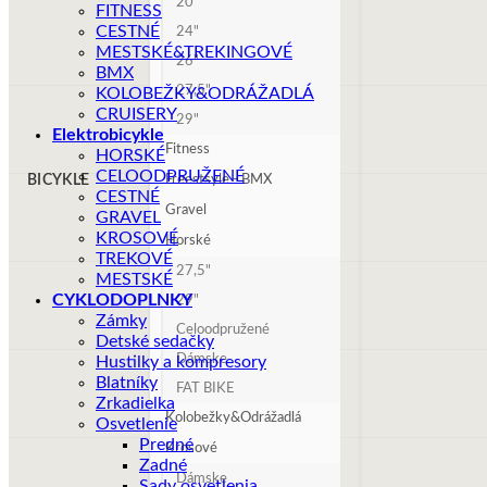
20"
FITNESS
CESTNÉ
24"
MESTSKÉ&TREKINGOVÉ
26"
BMX
27,5"
KOLOBEŽKY&ODRÁŽADLÁ
CRUISERY
29"
Elektrobicykle
Fitness
HORSKÉ
CELOODPRUŽENÉ
BICYKLE
Freestsyle - BMX
CESTNÉ
Gravel
GRAVEL
KROSOVÉ
Horské
TREKOVÉ
27,5"
MESTSKÉ
CYKLODOPLNKY
29"
Zámky
Celoodpružené
Detské sedačky
Dámske
Hustilky a kompresory
Blatníky
FAT BIKE
Zrkadielka
Kolobežky&Odrážadlá
Osvetlenie
Predné
Krosové
Zadné
Dámske
Sady osvetlenia