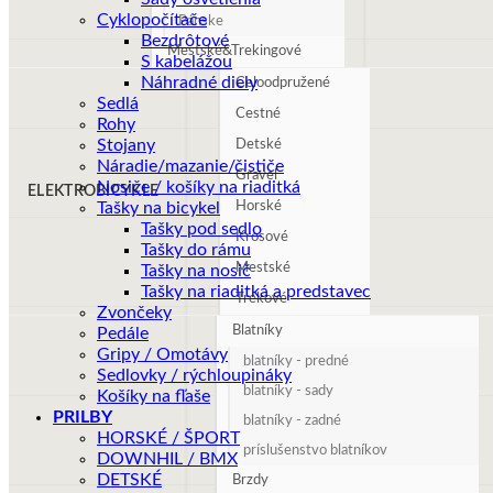
Cyklopočítače
Pánske
Bezdrôtové
Mestské&Trekingové
S kabelážou
Náhradné diely
Celoodpružené
Sedlá
Cestné
Rohy
Stojany
Detské
Náradie/mazanie/čističe
Gravel
Nosiče / košíky na riaditká
ELEKTROBICYKLE
Tašky na bicykel
Horské
Tašky pod sedlo
Krosové
Tašky do rámu
Mestské
Tašky na nosič
Tašky na riaditká a predstavec
Trekové
Zvončeky
Blatníky
Pedále
Gripy / Omotávy
blatníky - predné
Sedlovky / rýchloupináky
blatníky - sady
Košíky na fľaše
PRILBY
blatníky - zadné
HORSKÉ / ŠPORT
príslušenstvo blatníkov
DOWNHIL / BMX
DETSKÉ
Brzdy