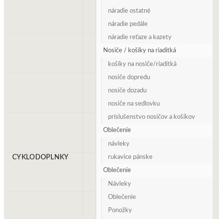
náradie ostatné
náradie pedále
náradie reťaze a kazety
Nosiče / košíky na riaditká
košíky na nosiče/riaditká
nosiče dopredu
nosiče dozadu
nosiče na sedlovku
príslušenstvo nosičov a košíkov
Oblečenie
návleky
CYKLODOPLNKY
rukavice pánske
Oblečenie
Návleky
Oblečenie
Ponožky