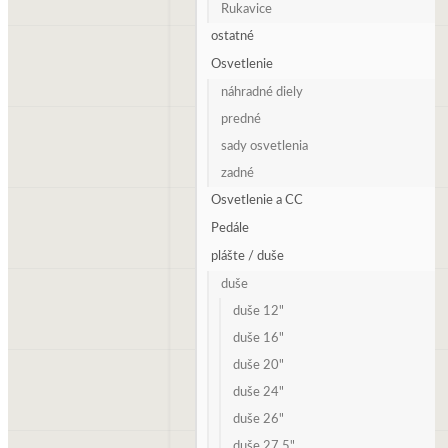
Rukavice
ostatné
Osvetlenie
náhradné diely
predné
sady osvetlenia
zadné
Osvetlenie a CC
Pedále
plášte / duše
duše
duše 12"
duše 16"
duše 20"
duše 24"
duše 26"
duše 27,5"