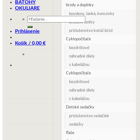
BATOHY
brzdy a doplnky
OKULIARE
bovdeny, lanká, koncovky
Hľadať:
brzdové botky
Prihlásenie
príslušenstvo kotúč.bŕzd
Cyklopočítače
Košík /
0,00
€
bezdrôtové
náhradné diely
s kabelážou
Cyklopočítače
bezdrôtové
náhradné diely
s kabelážou
Detské sedačky
príslušenstvo sedačiek
sedačky
fľaše