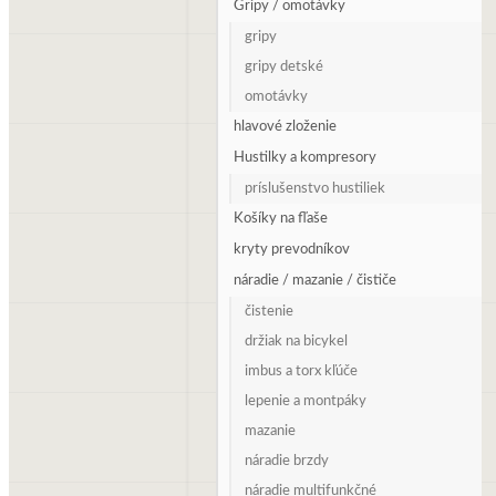
Gripy / omotávky
gripy
gripy detské
omotávky
hlavové zloženie
Hustilky a kompresory
príslušenstvo hustiliek
Košíky na fľaše
kryty prevodníkov
náradie / mazanie / čističe
čistenie
držiak na bicykel
imbus a torx kľúče
lepenie a montpáky
mazanie
náradie brzdy
náradie multifunkčné