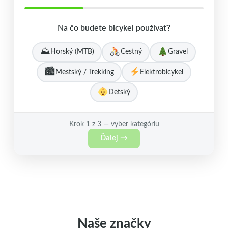
Na čo budete bicykel používať?
⛰
Horský (MTB)
Cestný
Gravel
🏙
Mestský / Trekking
Elektrobicykel
Detský
Krok 1 z 3 — vyber kategóriu
Ďalej →
Naše značky