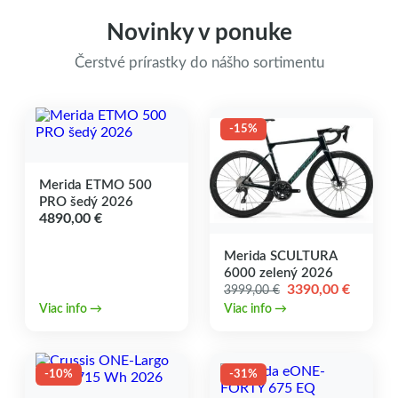
Novinky v ponuke
Čerstvé prírastky do nášho sortimentu
-15%
Merida ETMO 500
PRO šedý 2026
4890,00
€
Merida SCULTURA
6000 zelený 2026
Pôvodná
Aktuál
3390,00
€
3999,00
€
cena
cena
Viac info →
Viac info →
bola:
je:
3999,00 €.
3390,00
-10%
-31%