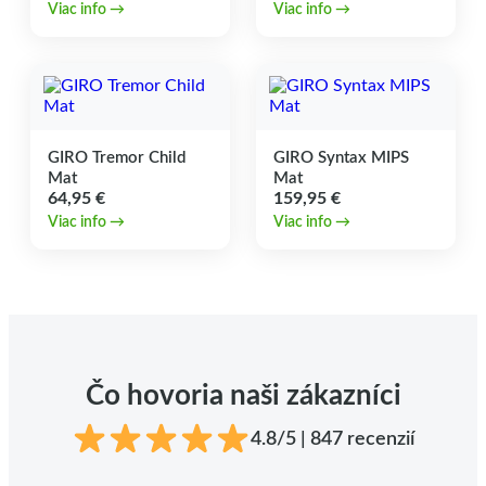
range:
Viac info →
Viac info →
4,95 €
through
6,95 €
GIRO Tremor Child
GIRO Syntax MIPS
Mat
Mat
64,95
€
159,95
€
Viac info →
Viac info →
Čo hovoria naši zákazníci
4.8/5 | 847 recenzií