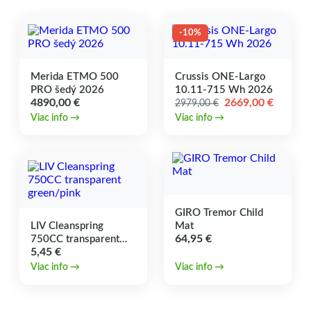
-10%
Merida ETMO 500
Crussis ONE-Largo
PRO šedý 2026
10.11-715 Wh 2026
Pôvodná
Aktuál
4890,00
€
2669,00
€
2979,00
€
cena
cena
Viac info →
Viac info →
bola:
je:
2979,00 €.
2669,00
GIRO Tremor Child
LIV Cleanspring
Mat
64,95
€
750CC transparent
5,45
€
green/pink
Viac info →
Viac info →