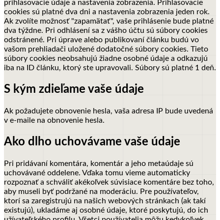
prihlasovacie údaje a nastavenia zobrazenia. Prihlasovacie
cookies sú platné dva dni a nastavenia zobrazenia jeden rok.
Ak zvolíte možnosť "zapamätať", vaše prihlásenie bude platné
dva týždne. Pri odhlásení sa z vášho účtu sú súbory cookies
odstránené.
Pri úprave alebo publikovaní článku budú vo
vašom prehliadači uložené dodatočné súbory cookies. Tieto
súbory cookies neobsahujú žiadne osobné údaje a odkazujú
iba na ID článku, ktorý ste upravovali. Súbory sú platné 1 deň.
S kým zdieľame vaše údaje
Ak požadujete obnovenie hesla, vaša adresa IP bude uvedená
v e-maile na obnovenie hesla.
Ako dlho uchovávame vaše údaje
Pri pridávaní komentára, komentár a jeho metaúdaje sú
uchovávané oddelene. Vďaka tomu vieme automaticky
rozpoznať a schváliť akékoľvek súvisiace komentáre bez toho,
aby museli byť podržané na moderáciu.
Pre používateľov,
ktorí sa zaregistrujú na našich webových stránkach (ak takí
existujú), ukladáme aj osobné údaje, ktoré poskytujú, do ich
užívateľského profilu. Všetci používatelia môžu kedykoľvek