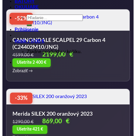
BATOHY
OKULIARE
Hľadať:
-52%
Prihlásenie
CANNONDALE SCALPEL 29 Carbon 4
Košík /
0,00
€
(C24402M10/JNG)
Žiadne produkty v košíku.
Pôvodná
Aktuálna
2199,00
€
4599,00
€
cena
cena
Ušetríte 2 400 €
bola:
je:
Zobraziť →
4599,00 €.
2199,00 €.
-33%
Merida SILEX 200 oranžový 2023
Pôvodná
Aktuálna
869,00
€
1290,00
€
cena
cena
Ušetríte 421 €
bola:
je: