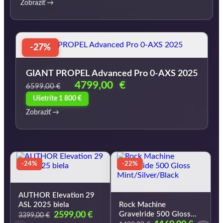
Zobraziť →
1290,00 €.
869,00 €.
-27%
GIANT PROPEL Advanced Pro 0-AXS 2025
Pôvodná
Aktuálna
4799,00
€
6599,00
€
cena
cena
Ušetríte 1 800 €
bola:
je:
Zobraziť →
6599,00 €.
4799,00 €.
-24%
-22%
AUTHOR Elevation 29
ASL 2025 biela
Rock Machine
Pôvodná
Aktuálna
2599,00
€
Gravelride 500 Gloss
3399,00
€