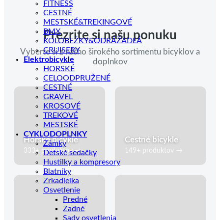
FITNESS
CESTNÉ
MESTSKÉ&TREKINGOVÉ
BMX
Prezrite si našu ponuku
KOLOBEŽKY&ODRÁŽADLÁ
CRUISERY
Vyberte si z nášho širokého sortimentu bicyklov a
Elektrobicykle
doplnkov
HORSKÉ
CELOODPRUŽENÉ
CESTNÉ
GRAVEL
KROSOVÉ
TREKOVÉ
MESTSKÉ
CYKLODOPLNKY
Horské bicykle
Cestné bicykle
Zámky
333+ produktov →
149+ produktov →
Detské sedačky
Hustilky a kompresory
Blatníky
Zrkadielka
Osvetlenie
Predné
Zadné
Sady osvetlenia