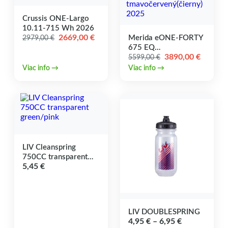
Crussis ONE-Largo
10.11-715 Wh 2026
Pôvodná
Aktuálna
2669,00
€
Merida eONE-FORTY
2979,00
€
cena
cena
675 EQ
bola:
je:
Pôvodná
Aktuál
3890,00
€
tmavočervený(čierny)
5599,00
€
2979,00 €.
2669,00 €.
cena
cena
2025
Viac info →
Viac info →
bola:
je:
5599,00 €.
3890,00
LIV Cleanspring
750CC transparent
5,45
€
green/pink
LIV DOUBLESPRING
Price
4,95
€
–
6,95
€