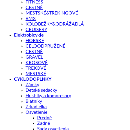
FITNESS
CESTNÉ
MESTSKÉ&TREKINGOVÉ
BMX
KOLOBEŽKY&ODRÁŽADLÁ
CRUISERY
Elektrobicykle
HORSKÉ
CELOODPRUŽENÉ
CESTNÉ
Shop
/
BICYKLE
GRAVEL
GIANT
KROSOVÉ
TREKOVÉ
GIANT PROPEL Advanced Pro 0-AXS 2025
MESTSKÉ
CYKLODOPLNKY
Zámky
Detské sedačky
Hustilky a kompresory
Blatníky
Zrkadielka
Pôvodná
Aktuálna
4799,00
€
Osvetlenie
6599,00
€
Predné
cena
cena
Zadné
Najnižšia cena za posledných 30 dní pred zľavou:
6599,00
€
Sady osvetlenia