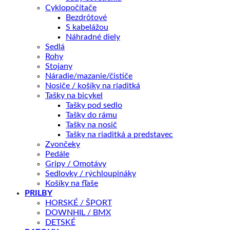
bola:
je:
Cyklopočítače
6599,00 €.
4799,00 €.
Špičkový celokarbonový cestný Aero bike
Bezdrôtové
S kabelážou
Náhradné diely
Prémiová elektronická cestná sada Sram Force AXS 2×12
Sedlá
Rohy
Karbonové kolesá Giant SLR 50
Stojany
Náradie/mazanie/čističe
Nosiče / košíky na riaditká
Merač výkonu Wattmeter
Tašky na bicykel
Tašky pod sedlo
Predvádzací bicykel vo veľkosti M, TOP 100% stav bez
Tašky do rámu
poškodenia. Plná garancia. Málo km.
Tašky na nosič
Tašky na riaditká a predstavec
Zvončeky
Pedále
Gripy / Omotávy
KĽÚČOVÉ PARAMETRE
Sedlovky / rýchloupináky
Veľkosť rámu
L, M, M-L
Košíky na fľaše
PRILBY
Veľkosť kolies
700C
HORSKÉ / ŠPORT
DOWNHIL / BMX
DETSKÉ