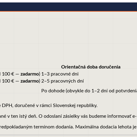
Orientačná doba doručenia
ad 100 € —
zadarmo
)
1–3 pracovné dni
ad 100 € —
zadarmo
)
2–5 pracovných dní
Po dohode (obvykle do 1–2 dní od potvrdeni
 DPH, doručené v rámci Slovenskej republiky.
né v ten istý deň. O odoslaní zásielky vás budeme informovať e-
 predpokladaným termínom dodania. Maximálna dodacia lehota je 