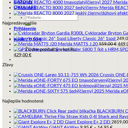
BATOHY
Merida
OKULIARE
Merida REACT
Hľadať:
Najpredávanejšie
Prihlásenie
Cykloradar Bryton G
Liberty Classic 26" 1spd
249,
Košík /
0,00
€
Pôvo
Merida MATTS J.20
559,00
€
449,
cena
Žiadne produkty v košíku.
Pôvodná
Aktuálna
bola:
429,00
€
cena
cena
559,0
Zľavy
bola:
je:
479,00 €.
429,00 €.
Crussis ONE-
M
Merida eON
Najlepšie hodnotené
BLACKBURN Clic
Giant Explore E+ 2 DD
2819,0
Price
GIANT AirWay
9,95
€
–
14,95
€