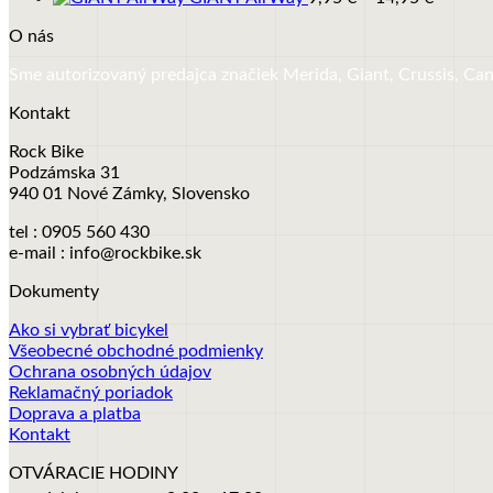
range:
O nás
9,95 €
throug
Sme autorizovaný predajca značiek Merida, Giant, Crussis, Ca
14,95 €
Kontakt
Rock Bike
Podzámska 31
940 01 Nové Zámky, Slovensko
tel : 0905 560 430
e-mail : info@rockbike.sk
Dokumenty
Ako si vybrať bicykel
Všeobecné obchodné podmienky
Ochrana osobných údajov
Reklamačný poriadok
Doprava a platba
Kontakt
OTVÁRACIE HODINY