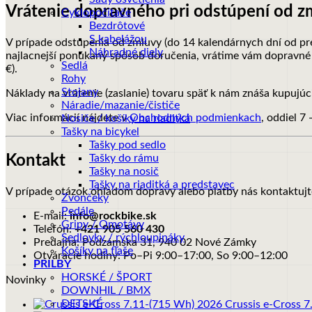
Vrátenie dopravného pri odstúpení od z
Cyklopočítače
Bezdrôtové
S kabelážou
V prípade odstúpenia od zmluvy (do 14 kalendárnych dní od pr
Náhradné diely
najlacnejší ponúkaný spôsob doručenia, vrátime vám dopravné 
Sedlá
€).
Rohy
Stojany
Náklady na vrátenie (zaslanie) tovaru späť k nám znáša kupujúc
Náradie/mazanie/čističe
Viac informácií nájdete v
Obchodných podmienkach
, oddiel 7
Nosiče / košíky na riaditká
Tašky na bicykel
Tašky pod sedlo
Tašky do rámu
Kontakt
Tašky na nosič
Tašky na riaditká a predstavec
V prípade otázok ohľadom dopravy alebo platby nás kontaktujt
Zvončeky
Pedále
E-mail:
info@rockbike.sk
Gripy / Omotávy
Telefón:
+421 905 560 430
Sedlovky / rýchloupináky
Predajňa: Podzámska 31, 940 02 Nové Zámky
Košíky na fľaše
Otváracie hodiny: Po–Pi 9:00–17:00, So 9:00–12:00
PRILBY
HORSKÉ / ŠPORT
Novinky
DOWNHIL / BMX
DETSKÉ
Crussis e-Cross 