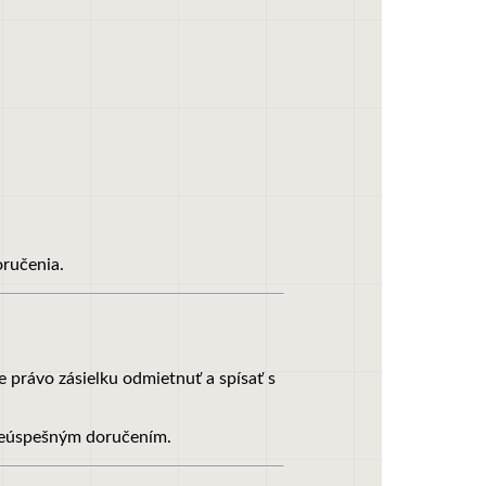
oručenia.
e právo zásielku odmietnuť a spísať s
 neúspešným doručením.