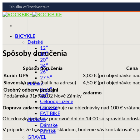
Tabuľka veľkostí
Kontakt
Skip
to
content
BICYKLE
Detské
12″
Spôsoby doručenia
16″
20″
24″
Spôsob doručenia
Cena
26″
Kuriér UPS
3,00 € (pri objednávke n
27.5″
Slovenská pošta
(balík na adresu)
4,50 € (pri objednávke n
Horské
27.5″
Osobný odber v predajni
zadarmo
29″
Podzámska 31, 940 02 Nové Zámky
Celoodpružené
Dámske
Doprava zadarmo
sa vzťahuje na objednávky nad 100 € vrátane
FAT BIKE
Objednávky prijaté v pracovné dni do 14:00 sú spravidla odosla
Krosové
Dámske
V prípade, že tovar nie je skladom, budeme vás kontaktovať s
Pánske
GRAVEL