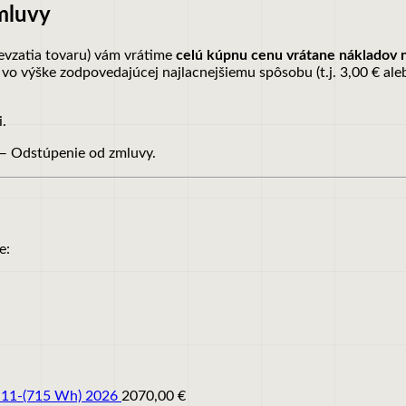
mluvy
evzatia tovaru) vám vrátime
celú kúpnu cenu vrátane nákladov 
vo výške zodpovedajúcej najlacnejšiemu spôsobu (t.j. 3,00 € al
i.
 — Odstúpenie od zmluvy.
e:
7.11-(715 Wh) 2026
2070,00
€