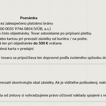
Poznámka
cez zabezpečenú platobnú bránu
00 0035 9746 0854 (VÚB, a.s.)
íslo objednávky. Tovar odosielame po pripísaní platby.
ebo kartou pri prevzatí zásielky od kuriéra / na pošte.
á len pri objednávke
do 500 €
vrátane.
bná karta v predajni
e tovaru sa pripočítava len dopravné podľa zvoleného spôsobu d
vzatí skontrolujte obal zásielky. Ak je viditeľne poškodený, mát
nia od zmluvy si vyhradzujeme právo účtovať náklady spojené s