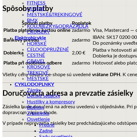
FITNESS
Spôsoby platby
CESTNÉ
MESTSKÉ&TREKINGOVÉ
BMX
Spôsob platby
Poplatok
KOLOBEŽKY&ODRÁŽADLÁ
Platba platobnou kartou online
zadarmo
Visa, Mastercard — 
CRUISERY
IBAN: SK17 0200 00
Elektrobicykle
Bankový prevod
zadarmo
Do poznámky uveďte č
HORSKÉ
CELOODPRUŽENÉ
Platba v hotovosti al
Dobierka
2,00 €
CESTNÉ
Dobierka je dostupn
GRAVEL
Platba pri osobnom odbere
zadarmo
Hotovosť alebo plato
KROSOVÉ
TREKOVÉ
Všetky ceny tovaru v e-shope sú uvedené
vrátane DPH
. K cen
MESTSKÉ
CYKLODOPLNKY
Zámky
Doručovacia adresa a prevzatie zásielky
Detské sedačky
Hustilky a kompresory
Zásielka bude doručená na adresu uvedenú v objednávke. Pri pre
Blatníky
dopravcom zápis o škode.
Zrkadielka
Osvetlenie
V prípade neprevzatia zásielky bez predchádzajúceho odstúpe
Predné
Zadné
Sady osvetlenia