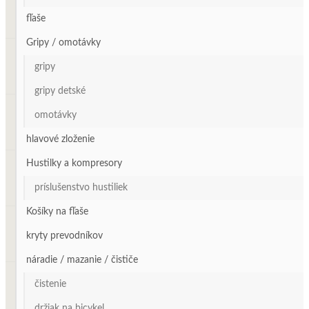
fľaše
Gripy / omotávky
gripy
gripy detské
omotávky
hlavové zloženie
Hustilky a kompresory
príslušenstvo hustiliek
Košíky na fľaše
kryty prevodníkov
náradie / mazanie / čističe
čistenie
držiak na bicykel