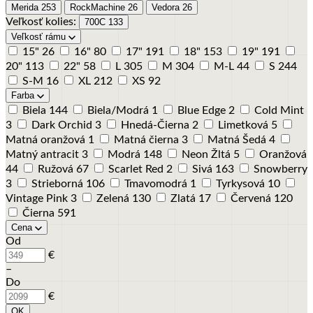
Merida
253
RockMachine
26
Vedora
26
Veľkosť kolies:
700C
133
Veľkosť rámu
15"
26
16"
80
17"
191
18"
153
19"
191
20"
113
22"
58
L
305
M
304
M-L
44
S
244
S-M
16
XL
212
XS
92
Farba
Biela
144
Biela/Modrá
1
Blue Edge
2
Cold Mint
3
Dark Orchid
3
Hnedá-Čierna
2
Limetková
5
Matná oranžová
1
Matná čierna
3
Matná Šedá
4
Matný antracit
3
Modrá
148
Neon Žltá
5
Oranžová
44
Ružová
67
Scarlet Red
2
Sivá
163
Snowberry
3
Strieborná
106
Tmavomodrá
1
Tyrkysová
10
Vintage Pink
3
Zelená
130
Zlatá
17
Červená
120
Čierna
591
Cena
Od
€
–
Do
€
OK