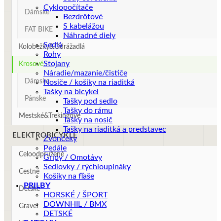
Cyklopočítače
Dámske
Bezdrôtové
S kabelážou
FAT BIKE
Náhradné diely
Sedlá
Kolobežky&Odrážadlá
Rohy
Stojany
Krosové
Náradie/mazanie/čističe
Dámske
Nosiče / košíky na riaditká
Tašky na bicykel
Pánske
Tašky pod sedlo
Tašky do rámu
Mestské&Trekingové
Tašky na nosič
Tašky na riaditká a predstavec
ELEKTROBICYKLE
Zvončeky
Pedále
Celoodpružené
Gripy / Omotávy
Sedlovky / rýchloupináky
Cestné
Košíky na fľaše
PRILBY
Detské
HORSKÉ / ŠPORT
DOWNHIL / BMX
Gravel
DETSKÉ