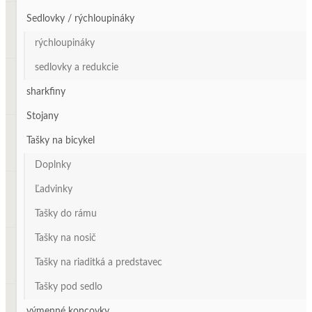
Sedlovky / rýchloupináky
rýchloupináky
sedlovky a redukcie
sharkfiny
Stojany
Tašky na bicykel
Doplnky
Ľadvinky
Tašky do rámu
Tašky na nosič
Tašky na riaditká a predstavec
Tašky pod sedlo
výmenné koncovky