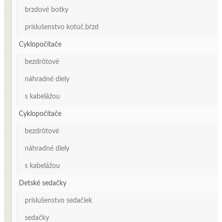
brzdové botky
príslušenstvo kotúč.bŕzd
Cyklopočítače
bezdrôtové
náhradné diely
s kabelážou
Cyklopočítače
bezdrôtové
náhradné diely
s kabelážou
Detské sedačky
príslušenstvo sedačiek
sedačky