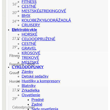
FITNESS
16"
CESTNÉ
MESTSKÉ&TREKINGOVÉ
20"
BMX
KOLOBEŽKY&ODRÁŽADLÁ
24"
CRUISERY
Elektrobicykle
26"
HORSKÉ
27,5"
CELOODPRUŽENÉ
CESTNÉ
29"
GRAVEL
KROSOVÉ
Fitness
TREKOVÉ
MESTSKÉ
Freestsyle - BMX
CYKLODOPLNKY
Zámky
Gravel
Detské sedačky
Hustilky a kompresory
Horské
Blatníky
Zrkadielka
27,5"
Osvetlenie
29"
Predné
Zadné
Celoodpružené
Sady osvetlenia