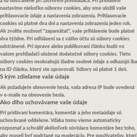
a sú odstránené pri zatvorení prehliadača.
Pri prihlásení
nastavíme niekoľko súborov cookies, aby sme uložili vaše
prihlasovacie údaje a nastavenia zobrazenia. Prihlasovacie
cookies sú platné dva dni a nastavenia zobrazenia jeden rok.
Ak zvolíte možnosť "zapamätať", vaše prihlásenie bude platné
dva týždne. Pri odhlásení sa z vášho účtu sú súbory cookies
odstránené.
Pri úprave alebo publikovaní článku budú vo
vašom prehliadači uložené dodatočné súbory cookies. Tieto
súbory cookies neobsahujú žiadne osobné údaje a odkazujú iba
na ID článku, ktorý ste upravovali. Súbory sú platné 1 deň.
S kým zdieľame vaše údaje
Ak požadujete obnovenie hesla, vaša adresa IP bude uvedená
v e-maile na obnovenie hesla.
Ako dlho uchovávame vaše údaje
Pri pridávaní komentára, komentár a jeho metaúdaje sú
uchovávané oddelene. Vďaka tomu vieme automaticky
rozpoznať a schváliť akékoľvek súvisiace komentáre bez toho,
aby museli byť podržané na moderáciu.
Pre používateľov, ktorí