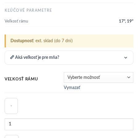
KĽÚČOVÉ PARAMETRE
Veľkosť rámu
17", 19"
Dostupnosť:
ext. sklad (do 7 dní)
📏 Aká veľkosť je pre mňa?
VEĽKOSŤ RÁMU
Vymazať
množstvo
BICYKEL
AUTHOR