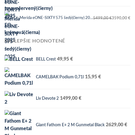
cena
cena
bola:
je:
Merida eONE-SIXTY 575 šedý(čierny) 2025
5499,00
€
3590,00
€
5599,00 €.
3590,00 €.
Pôvodná
Aktuálna
cena
cena
bola:
je:
NAJLEPŠIE HODNOTENÉ
5499,00 €.
3590,00 €.
49,95
€
BELL Crest
15,95
€
CAMELBAK Podium 0,71l
1499,00
€
Liv Devote 2
2629,00
€
Giant Fathom E+ 2 M Gunmetal Black