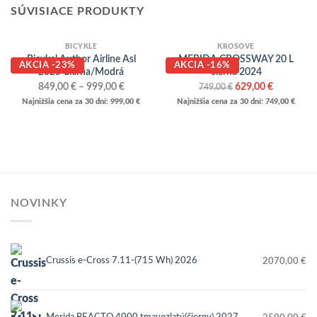
SÚVISIACE PRODUKTY
BICYKLE
KROSOVÉ
Bicykel Author Airline Asl
MERIDA CROSSWAY 20 L
AKCIA -23%
AKCIA -16%
2025 Čierna/Modrá
čierna 2024
Price
Pôvodná
Aktuálna
849,00
€
–
999,00
€
629,00
€
749,00
€
range:
cena
cena
Najnižšia cena za 30 dní:
999,00
€
Najnižšia cena za 30 dní:
749,00
€
849,00 €
bola:
je:
through
749,00 €.
629,00 €.
999,00 €
NOVINKY
Crussis e-Cross 7.11-(715 Wh) 2026
2070,00
€