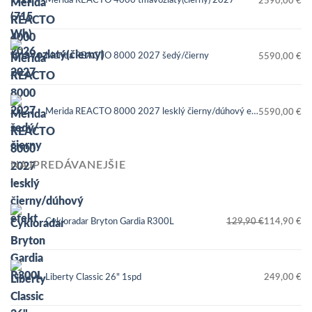
Merida REACTO 4000 tmavozlatý(čierny) 2027
2590,00
€
Merida REACTO 8000 2027 šedý/čierny
5590,00
€
Merida REACTO 8000 2027 lesklý čierny/dúhový efekt
5590,00
€
NAJPREDÁVANEJŠIE
Cykloradar Bryton Gardia R300L
129,90
€
114,90
€
Pôvodná
Aktuálna
cena
cena
bola:
je:
Liberty Classic 26" 1spd
249,00
€
129,90 €.
114,90 €.