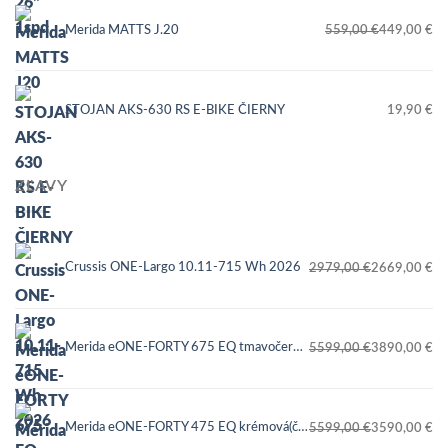
Merida MATTS J.20
559,00
€
449,00
€
Pôvodná
Aktuálna
cena
cena
bola:
je:
STOJAN AKS-630 RS E-BIKE ČIERNY
19,90
€
559,00 €.
449,00 €.
ZĽAVY
Crussis ONE-Largo 10.11-715 Wh 2026
2979,00
€
2669,00
€
Pôvodná
Aktuálna
cena
cena
bola:
je:
Merida eONE-FORTY 675 EQ tmavočervený(čierny) 2025
5599,00
€
3890,00
€
2979,00 €.
2669,00 €.
Pôvodná
Aktuálna
cena
cena
bola:
je:
Merida eONE-FORTY 475 EQ krémová(čierna) 2025
5599,00
€
3590,00
€
5599,00 €.
3890,00 €.
Pôvodná
Aktuálna