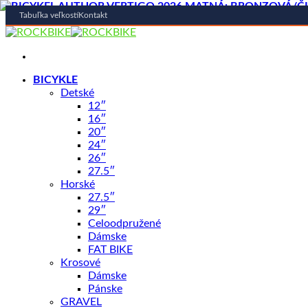
Tabuľka veľkostí
Kontakt
Skip
to
content
BICYKLE
Detské
AKCIA -31%
12″
OBĽÚBENÉ
16″
20″
24″
26″
27.5″
Horské
27.5″
29″
Celoodpružené
Dámske
FAT BIKE
Krosové
Dámske
Pánske
GRAVEL