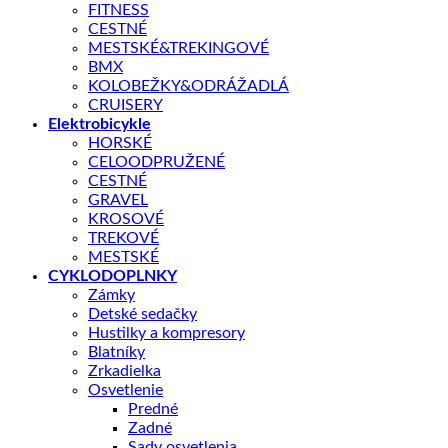
FITNESS
CESTNÉ
MESTSKÉ&TREKINGOVÉ
BMX
KOLOBEŽKY&ODRÁŽADLÁ
CRUISERY
Elektrobicykle
HORSKÉ
CELOODPRUŽENÉ
CESTNÉ
GRAVEL
KROSOVÉ
TREKOVÉ
MESTSKÉ
CYKLODOPLNKY
Zámky
Detské sedačky
Hustilky a kompresory
Blatníky
Zrkadielka
Shop
/
BICYKLE
Osvetlenie
AUTHOR
Predné
Zadné
AUTHOR VERTIGO 2024 červená
Sady osvetlenia