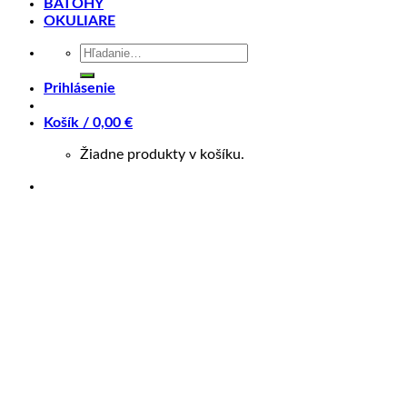
BATOHY
OKULIARE
Charakteristika produktu
Hľadať:
Prihlásenie
Geometria rámu
Košík /
0,00
€
Žiadne produkty v košíku.
Značka
Author
Farba
Čierna
Veľkosť rámu
16", 18", 20", 22"
Pre možnosť nákupu cez ZINC Splátky, prosím kontaktujte
predajňu na tel : 0905 560 430.
Súvisiace produkty