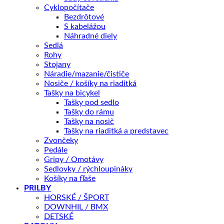
BICYKEL
Cyklopočítače
AUTHOR
Bezdrôtové
PRIDAŤ DO KOŠÍKA
CODEX
S kabelážou
2025
Náhradné diely
ČIERNA
Sedlá
OTÁZKA NA PRODUKT
Rohy
Stojany
Náradie/mazanie/čističe
Nosiče / košíky na riaditká
Doprava zadarmo nad 100 €
Tašky na bicykel
Tašky pod sedlo
Záruka 2 roky
Tašky do rámu
14 dní na vrátenie
Tašky na nosič
Tašky na riaditká a predstavec
Bezpečná platba
Zvončeky
Pedále
Kategórie:
Krosové
,
Pánske
,
BICYKLE
Značky:
Author
,
Gripy / Omotávy
BICYKLE AUTHOR 2025 | cross 29"
Sedlovky / rýchloupináky
Košíky na fľaše
PRILBY
Popis
HORSKÉ / ŠPORT
Ďalšie informácie
DOWNHIL / BMX
Splátky Zinc Euro
DETSKÉ