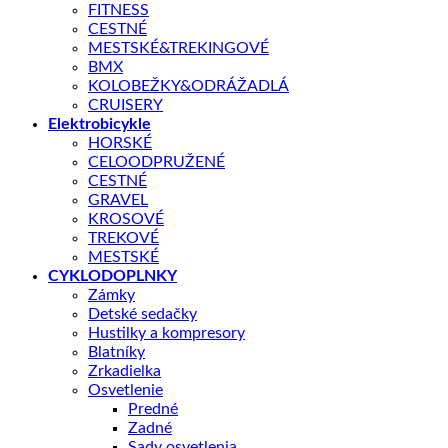
FITNESS
CESTNÉ
MESTSKÉ&TREKINGOVÉ
BMX
KOLOBEŽKY&ODRÁŽADLÁ
CRUISERY
Elektrobicykle
HORSKÉ
CELOODPRUŽENÉ
CESTNÉ
GRAVEL
KROSOVÉ
TREKOVÉ
MESTSKÉ
CYKLODOPLNKY
Zámky
Detské sedačky
Hustilky a kompresory
Blatníky
Zrkadielka
Osvetlenie
Predné
Zadné
Sady osvetlenia