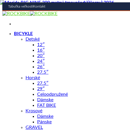
Tabuľka veľkostí
Kontakt
Skip
to
content
BICYKLE
Detské
AKCIA -15%
12″
16″
20″
24″
26″
27.5″
Horské
27.5″
29″
Celoodpružené
Dámske
FAT BIKE
Krosové
Dámske
Pánske
GRAVEL