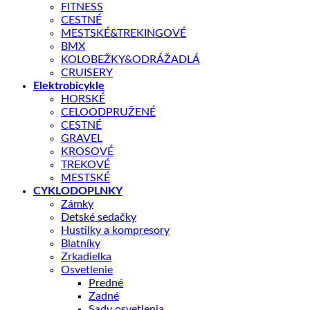
FITNESS
CESTNÉ
Ak hľadáte rýchle XC kolo, ktoré vám ponúkne vysokú efektiv
MESTSKÉ&TREKINGOVÉ
BMX
KĽÚČOVÉ PARAMETRE
KOLOBEŽKY&ODRÁŽADLÁ
CRUISERY
Veľkosť
Elektrobicykle
HORSKÉ
Veľkosť kolies
CELOODPRUŽENÉ
CESTNÉ
GRAVEL
Aká veľkosť je pre mňa?
KROSOVÉ
TREKOVÉ
Veľkosť
MESTSKÉ
Farba
CYKLODOPLNKY
množstvo
Zámky
Giant
Detské sedačky
XTC
Hustilky a kompresory
Advanced
Blatníky
29
Zrkadielka
1
Osvetlenie
Predné
Zadné
Sady osvetlenia