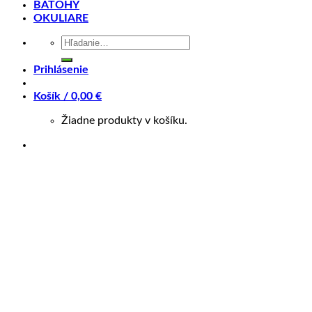
vlastných továrňach zo surových materiálov najvyššej k
BATOHY
OKULIARE
vysokú tuhosť pri nízkej hmotnosti a poskytujú vynikajúc
Hľadať:
Vysoko efektívny a dokonale vyladený
Prihlásenie
Rám je navrhnutý tak, aby poskytol vysokú efektivitu šlia
Košík /
0,00
€
jednotlivých karbónových dielov pri ručnej výrobe – líš
Žiadne produkty v košíku.
potrebnú tuhosť, ale zároveň bol pohodlný. Tým je docie
Závodné XC geometria
Geometria rámu samozrejme plne vychádza z toho, na čo j
L a XL 70 °), vidlica je teda viac položená, čo pomáha k 
zase oceníte v prudkých výjazdoch, kedy bicykel vďaka v
Charakteristika produktu
Rám