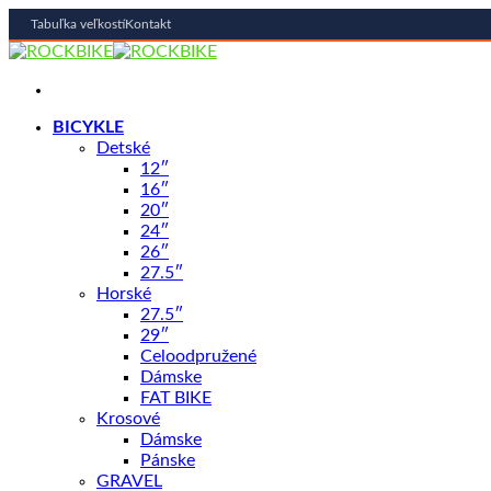
Tabuľka veľkostí
Kontakt
Skip
to
content
BICYKLE
Detské
12″
16″
20″
Shop
/
BICYKLE
24″
GIANT
26″
27.5″
Giant XTC Advanced 29 1
Horské
27.5″
29″
Celoodpružené
Dámske
FAT BIKE
Krosové
Dámske
Pánske
4299,00
€
GRAVEL