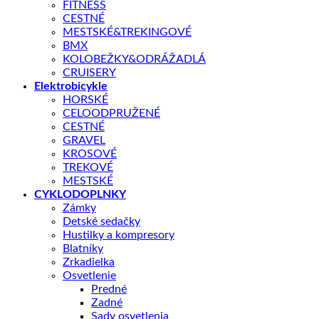
Toto je náhradná náplň 1000 ml pre Cycle Clinic Bike Cleaner
FITNESS
LemonTechFoam 500 ml, ktorý je vybavený tryskou "Spray &
CESTNÉ
Foam" pre ľahkú aplikáciu.
MESTSKÉ&TREKINGOVÉ
BMX
KOLOBEŽKY&ODRÁŽADLÁ
Skladom – odoslanie do 1 - 5 pracovných dní
CRUISERY
Elektrobicykle
množstvo
HORSKÉ
ČISTIČ
CELOODPRUŽENÉ
CC
CESTNÉ
PRIDAŤ DO KOŠÍKA
BIKE
GRAVEL
CLEANER
KROSOVÉ
LEMON
TREKOVÉ
TECHFOAM
OTÁZKA NA PRODUKT
MESTSKÉ
SERVICE
CYKLODOPLNKY
1
Zámky
L
Detské sedačky
Doprava zadarmo nad 100 €
Hustilky a kompresory
Blatníky
Záruka 2 roky
Zrkadielka
14 dní na vrátenie
Osvetlenie
Predné
Bezpečná platba
Zadné
Kategórie:
CYKLODOPLNKY
,
náradie / mazanie / čističe
Sady osvetlenia