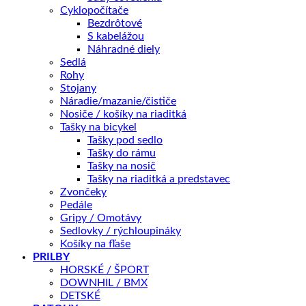
Cyklopočítače
Bezdrôtové
Popis
S kabelážou
Splátky Zinc Euro
Náhradné diely
Sedlá
Rohy
Toto je náhradná náplň 1000 ml pre
Cycle Clinic Bike
Stojany
Cleaner
LemonTechFoam 500 ml
,
ktorý je vybavený
Náradie/mazanie/čističe
tryskou "Spray & Foam" pre ľahkú aplikáciu. Aktívne
Nosiče / košíky na riaditká
zložky sa postarajú o to, aby špina, blato a zvyšky mazív
Tašky na bicykel
zmizli ako mávnutím prútika. A čo viac? Pena je šetrná k
Tašky pod sedlo
životnému prostrediu a ešte k tomu chráni váš bicykel
Tašky do rámu
pred hrdzavením. Dajte svojmu bicyklu tú najlepšiu
Tašky na nosič
starostlivosť!
Tašky na riaditká a predstavec
AKO POUŽÍVAŤ
:
Zvončeky
Aby ste z Bike Cleaner LemonTechFoam dostali maximum,
Pedále
tu je, ako ho správne použiť:
Gripy / Omotávy
Kedy použiť Cycle Clinic Chain Cleaner "špecialistu" na
Sedlovky / rýchloupináky
odstránenie maziva?
Košíky na fľaše
• Máte na reťazi, kazete, prehadzovačke alebo
PRILBY
prešmykovači zaschnuté staré mazivo? Predtým než
HORSKÉ / ŠPORT
siahnete po pene, použite Cycle Clinic Chain Cleaner. Ten
DOWNHIL / BMX
si s tým poradí najlepšie. Až potom pokračujte s penou.
DETSKÉ
Veľa špiny a blata? Najprv opláchnuť!