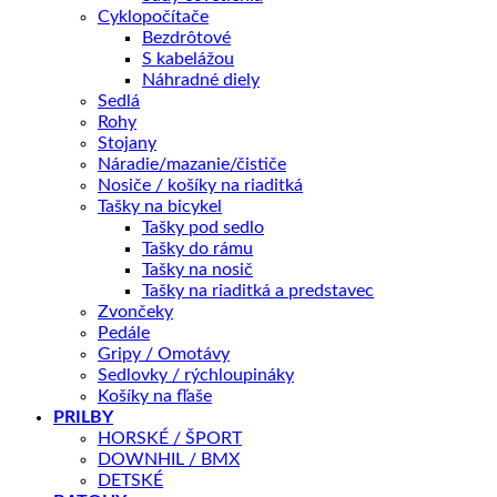
Cyklopočítače
Záruka 2 roky
Bezdrôtové
14 dní na vrátenie
S kabelážou
Náhradné diely
Bezpečná platba
Sedlá
Rohy
Kategórie:
CYKLODOPLNKY
,
Osvetlenie
Stojany
Náradie/mazanie/čističe
Nosiče / košíky na riaditká
Popis
Tašky na bicykel
Splátky Zinc Euro
Tašky pod sedlo
Tašky do rámu
Zadná lampa
AUTHOR Caddy 3
, 3 červené LED diódy.
Tašky na nosič
Tašky na riaditká a predstavec
• Zdroj 2 x AAA alkalické batérie (sú priložené).
Zvončeky
Pedále
• Iba režim konštantné svietenie 50 h.
Gripy / Omotávy
Sedlovky / rýchloupináky
Košíky na fľaše
• Stranová viditeľnosť 180°, uchytenie 2 skrutky M5
PRILBY
(rozteč skrutiek 80 alebo 50mm) na držiak odrazky na
HORSKÉ / ŠPORT
nosiči.
DOWNHIL / BMX
DETSKÉ