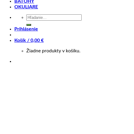
BATOHY
OKULIARE
Hľadať:
Prihlásenie
Pre možnosť nákupu cez ZINC Splátky, prosím kontaktujte
predajňu na tel : 0905 560 430.
Košík /
0,00
€
Súvisiace produkty
Žiadne produkty v košíku.
+
CYKLODOPLNKY
Giant Recon Hl1200 Tl150 Combo 2024
129,00
€
+
CYKLODOPLNKY
BLACKBURN Dayblazer 65 USB-C
32,95
€
+