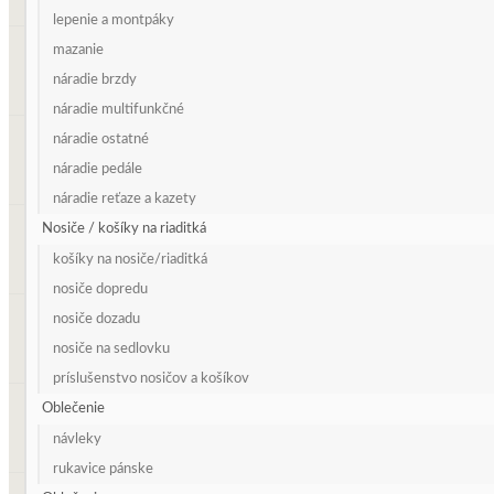
lepenie a montpáky
mazanie
náradie brzdy
náradie multifunkčné
náradie ostatné
náradie pedále
náradie reťaze a kazety
Nosiče / košíky na riaditká
košíky na nosiče/riaditká
nosiče dopredu
nosiče dozadu
nosiče na sedlovku
príslušenstvo nosičov a košíkov
Oblečenie
návleky
rukavice pánske