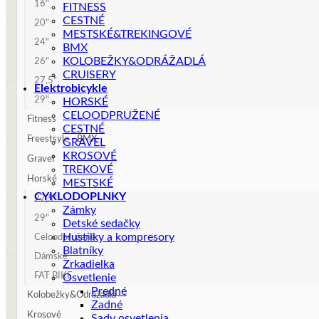
16"
FITNESS
CESTNÉ
20"
MESTSKÉ&TREKINGOVÉ
24"
BMX
KOLOBEŽKY&ODRÁŽADLÁ
26"
CRUISERY
27,5"
Elektrobicykle
29"
HORSKÉ
CELOODPRUŽENÉ
Fitness
CESTNÉ
Freestsyle - BMX
GRAVEL
KROSOVÉ
Gravel
TREKOVÉ
Horské
MESTSKÉ
CYKLODOPLNKY
27,5"
Zámky
29"
Detské sedačky
Hustilky a kompresory
Celoodpružené
Blatníky
Dámske
Zrkadielka
FAT BIKE
Osvetlenie
Predné
Kolobežky&Odrážadlá
Zadné
Krosové
Sady osvetlenia