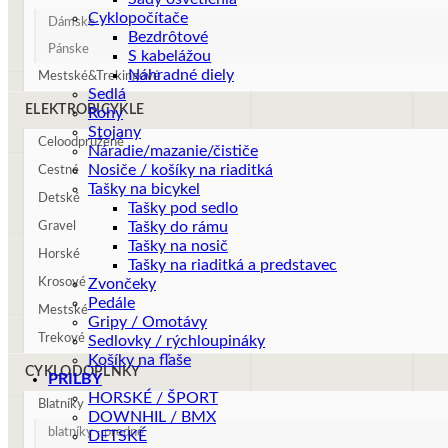
Cyklopočítače
Dámske
Bezdrôtové
Pánske
S kabelážou
Náhradné diely
Mestské&Trekingové
Sedlá
ELEKTROBICYKLE
Rohy
Stojany
Celoodpružené
Náradie/mazanie/čističe
Nosiče / košíky na riaditká
Cestné
Tašky na bicykel
Detské
Tašky pod sedlo
Tašky do rámu
Gravel
Tašky na nosič
Horské
Tašky na riaditká a predstavec
Krosové
Zvončeky
Pedále
Mestské
Gripy / Omotávy
Trekové
Sedlovky / rýchloupináky
Košíky na fľaše
CYKLODOPLNKY
PRILBY
HORSKÉ / ŠPORT
Blatníky
DOWNHIL / BMX
blatníky - predné
DETSKÉ