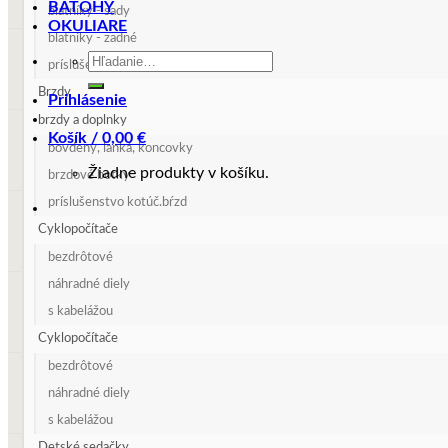
BATOHY
blatníky - sady
OKULIARE
blatníky - zadné
Hľadať:
príslušenstvo blatníkov
Brzdy
Prihlásenie
brzdy a doplnky
Košík /
0,00
€
bovdeny, lanká, koncovky
Žiadne produkty v košíku.
brzdové botky
príslušenstvo kotúč.bŕzd
Cyklopočítače
bezdrôtové
náhradné diely
s kabelážou
Cyklopočítače
bezdrôtové
náhradné diely
s kabelážou
Detské sedačky