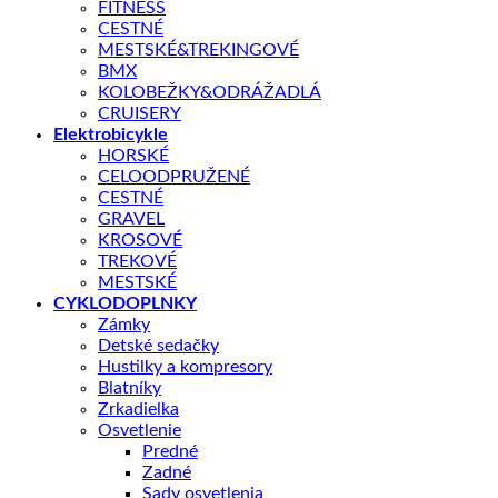
FITNESS
CESTNÉ
MESTSKÉ&TREKINGOVÉ
KĽÚČOVÉ PARAMETRE
BMX
Veľkosť kolies
700C
KOLOBEŽKY&ODRÁŽADLÁ
CRUISERY
Elektrobicykle
📏 Aká veľkosť je pre mňa?
HORSKÉ
CELOODPRUŽENÉ
CESTNÉ
Nie je na sklade
GRAVEL
KROSOVÉ
TREKOVÉ
Doprava zadarmo nad 100 €
MESTSKÉ
CYKLODOPLNKY
Záruka 2 roky
Zámky
14 dní na vrátenie
Detské sedačky
Hustilky a kompresory
Bezpečná platba
Blatníky
Zrkadielka
Kategórie:
BICYKLE
,
Cestné
Značka:
Giant
Osvetlenie
Predné
Zadné
Popis
Sady osvetlenia