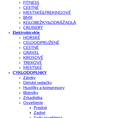
FITNESS
CESTNÉ
MESTSKÉ&TREKINGOVÉ
BMX
KOLOBEŽKY&ODRÁŽADLÁ
CRUISERY
Elektrobicykle
Náš aero bicykel zbierajúci ocenenia – REACTO – vynovený len 
HORSKÉ
z hlavných bicyklov tímu BAHRAIN MERIDA, ale je takisto veľmi 
CELOODPRUŽENÉ
a reaktívny“ a „absolútne skvelý“ (Road CC). Rozdiel v aerodyn
CESTNÉ
rýchlostiach, aké nové REACTO ponúka, majú kotúčové brzdy v
GRAVEL
KROSOVÉ
TREKOVÉ
KĽÚČOVÉ PARAMETRE
MESTSKÉ
Veľkosť rámu
CYKLODOPLNKY
Zámky
Detské sedačky
📏 Aká veľkosť je pre mňa?
Hustilky a kompresory
Blatníky
Zrkadielka
Tento produkt nie je momentálne na sklade a je preto nedo
Osvetlenie
Predné
Zadné
Sady osvetlenia