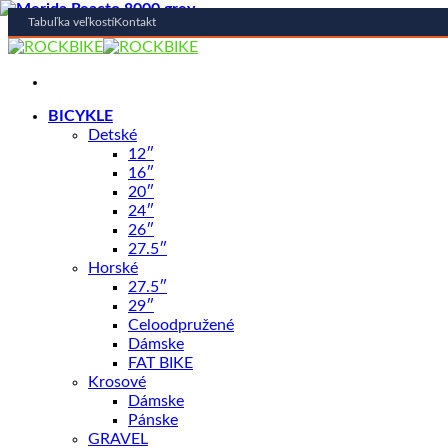
Tabuľka veľkostí
Kontakt
Skip
to
content
BICYKLE
Detské
NOVINKA
12″
16″
20″
24″
26″
27.5″
Horské
27.5″
29″
Celoodpružené
Dámske
FAT BIKE
Shop
/
BICYKLE
Krosové
MERIDA
Dámske
Pánske
MERIDA REACTO 7000-E Lesklý/
GRAVEL