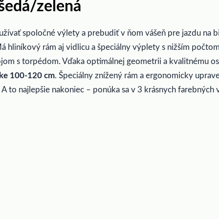
edá/zelená
 užívať spoločné výlety a prebudiť v ňom vášeň pre jazdu na 
á hliníkový rám aj vidlicu a špeciálny výplety s nižším počtom
ojom s torpédom. Vďaka optimálnej geometrii a kvalitnému osa
ške 100-120 cm
. Špeciálny znížený rám a ergonomicky uprav
. A to najlepšie nakoniec – ponúka sa v 3 krásnych farebných v