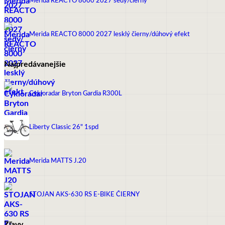
Merida REACTO 8000 2027 šedý/čierny
Merida REACTO 8000 2027 lesklý čierny/dúhový efekt
Najpredávanejšie
Cykloradar Bryton Gardia R300L
Pôvodná
Aktuálna
cena
cena
bola:
je:
129,90 €.
114,90 €.
Liberty Classic 26" 1spd
Merida MATTS J.20
Pôvodná
Aktuálna
cena
cena
bola:
je:
559,00 €.
449,00 €.
STOJAN AKS-630 RS E-BIKE ČIERNY
Zľavy