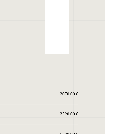
Author
Record 16
2026 9″
Biela/Ružová
329,00
€
2070,00
€
2590,00
€