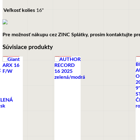
Veľkosť kolies
16"
Pre možnosť nákupu cez ZINC Splátky, prosím kontaktujte pre
Súvisiace produkty
AKCIA
AKCIA
-10%
-17%
-
+
+
IBA
Tento
6,5KG
produkt
+
má
viacero
variantov.
Možnosti
si
môžete
vybrať
na
BICYKLE
B
stránke