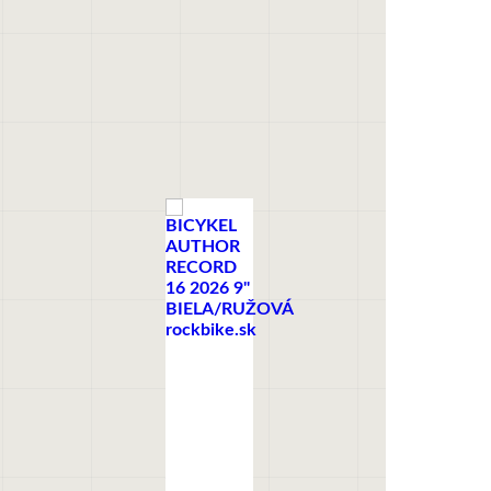
+
BICYKLE
Bicykel