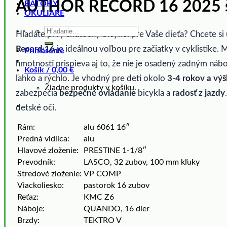
AUTHOR RECORD 16 2025 š
BATOHY
OKULIARE
Hľadať:
Hľadáte prvý skutočný bicykel pre Vaše dieťa? Chcete si
Record 16
je ideálnou voľbou pre začiatky v cyklistike. M
Prihlásenie
hmotnosti prispieva aj to, že nie je osadený zadným náb
Košík /
0,00
€
ľahko a rýchlo. Je vhodný pre deti okolo
3-4 rokov a vý
Žiadne produkty v košíku.
zabezpečia
bezpečné ovládanie
bicykla a
radosť z jazdy
detské oči.
Rám:
alu 6061 16″
Predná vidlica:
alu
Hlavové zloženie:
PRESTINE 1-1/8″
Prevodník:
LASCO, 32 zubov, 100 mm kľuky
Stredové zloženie:
VP COMP
Viackoliesko:
pastorok 16 zubov
Reťaz:
KMC Z6
Náboje:
QUANDO, 16 dier
Brzdy:
TEKTRO V