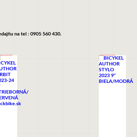
dajňu na tel : 0905 560 430.
AKCIA
AKCIA
30%
-33%
NOVINKA
+
ICYKLE