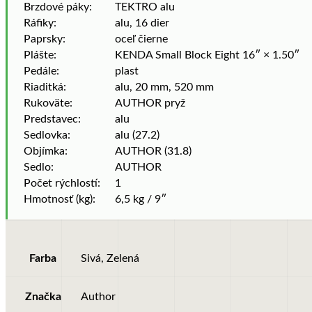
Brzdové páky:
TEKTRO alu
Ráfiky:
alu, 16 dier
Paprsky:
oceľ čierne
Plášte:
KENDA Small Block Eight 16″ × 1.50″
Pedále:
plast
Riaditká:
alu, 20 mm, 520 mm
Rukoväte:
AUTHOR pryž
Predstavec:
alu
Sedlovka:
alu (27.2)
Objímka:
AUTHOR (31.8)
Sedlo:
AUTHOR
Počet rýchlostí:
1
Hmotnosť (kg):
6,5 kg / 9″
Farba
Sivá, Zelená
Značka
Author