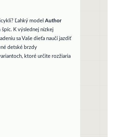
bicykli? Ľahký model
Author
 špíc. K výslednej nízkej
deniu sa Vaše dieťa naučí jazdiť
ené detské brzdy
ariantoch, ktoré určite rozžiaria