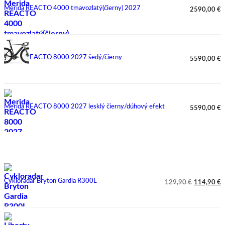
Merida REACTO 4000 tmavozlatý(čierny) 2027
2590,00
€
Merida REACTO 8000 2027 šedý/čierny
5590,00
€
Merida REACTO 8000 2027 lesklý čierny/dúhový efekt
5590,00
€
Najpredávanejšie
Cykloradar Bryton Gardia R300L
129,90
€
114,90
€
Pôvodná
Aktuálna
cena
cena
bola:
je:
129,90 €.
114,90 €.