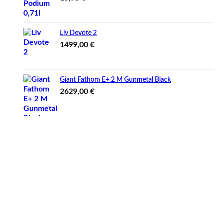
Liv Devote 2
1499,00
€
Giant Fathom E+ 2 M Gunmetal Black
2629,00
€
O nás
Sme autorizovaný predajca značiek Merida, Giant, Crussis,
Cannondale, Author, RockMachine, GT, LIV, Basso, Liberty -
MAYO, Vedora.
Kontakt
Rock Bike
Podzámska 31
940 01 Nové Zámky, Slovensko