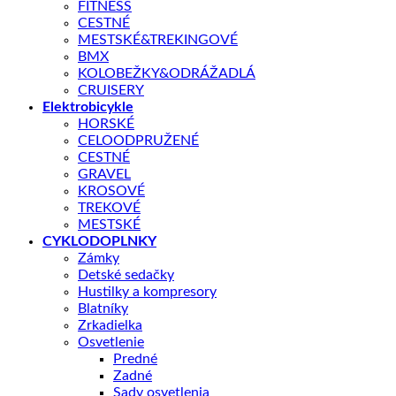
FITNESS
CESTNÉ
KĽÚČOVÉ PARAMETRE
MESTSKÉ&TREKINGOVÉ
BMX
Veľkosť kolies
16"
KOLOBEŽKY&ODRÁŽADLÁ
CRUISERY
Elektrobicykle
📏 Aká veľkosť je pre mňa?
HORSKÉ
CELOODPRUŽENÉ
CESTNÉ
Skladom – odoslanie do 1 - 5 pracovných dní
GRAVEL
KROSOVÉ
množstvo BICYKEL AUTHOR RECORD 16 2026 9" MODRÁ
TREKOVÉ
MESTSKÉ
CYKLODOPLNKY
PRIDAŤ DO KOŠÍKA
Zámky
Detské sedačky
Hustilky a kompresory
Blatníky
OTÁZKA NA PRODUKT
Zrkadielka
Osvetlenie
Predné
Zadné
Doprava zadarmo nad 100 €
Sady osvetlenia