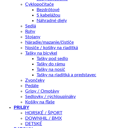
Záruka 2 roky
Cyklopočítače
Bezdrôtové
14 dní na vrátenie
S kabelážou
Bezpečná platba
Náhradné diely
Sedlá
Kategórie:
BICYKLE
,
Detské
,
16"
Rohy
Stojany
Značky:
Author
,
2026
Náradie/mazanie/čističe
Nosiče / košíky na riaditká
Tašky na bicykel
Tašky pod sedlo
Tašky do rámu
Popis
Tašky na nosič
Ďalšie informácie
Tašky na riaditká a predstavec
Splátky Zinc Euro
Zvončeky
Pedále
Gripy / Omotávy
Sedlovky / rýchloupináky
Charakteristika produktu
Košíky na fľaše
PRILBY
HORSKÉ / ŠPORT
DOWNHIL / BMX
DETSKÉ
Geometria rámu