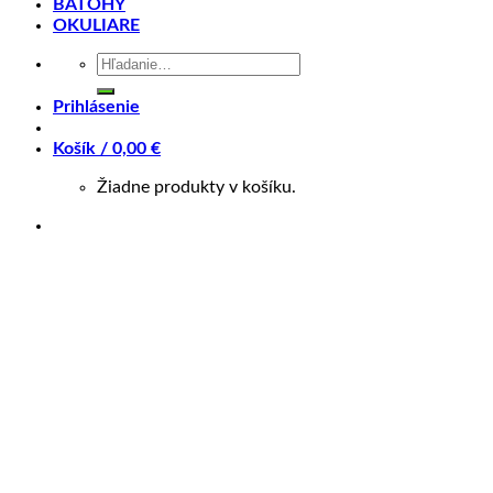
BATOHY
Řetěz
KMC Z7, 7-speed
OKULIARE
Ráfky
All Terra Double Wall, 28h
Hľadať:
Pláště
Kenda Small Block Eight 24 x 2.10″
Dráty
Stainless Steel, 14g
Prihlásenie
Brzdy
Promax Mech Disc, 160/160mm Rotors
Brzdové páky
Alloy V-type
Košík /
0,00
€
Alloy Riser Bar, 30mm Rise, 580mm
Řídítka
Width
Žiadne produkty v košíku.
Představec
Alloy Ahead, 30mm
Gripy
GT MTB
Hlavové
1 1/8″ Ahead
složení
Sedlo
GT MTB
Sedlovka
Alloy Micro Adjust
Specifikace a ceny se mohou změnit bez
*
udání důvodu. Obrázky produktů jsou
pouze orientační.
Platforma
STOMPER G1