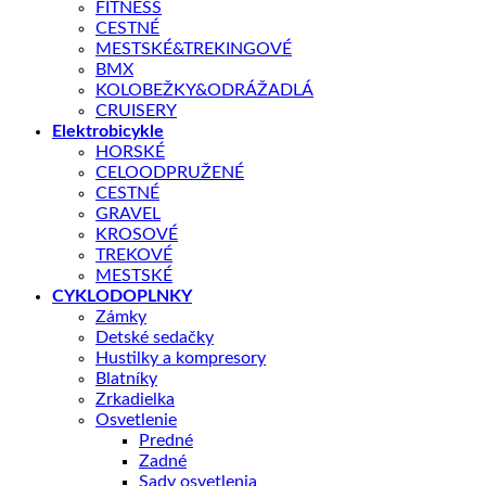
FITNESS
CESTNÉ
Pôvodná
Aktuálna
469,00
€
579,00
€
MESTSKÉ&TREKINGOVÉ
cena
cena
BMX
KOLOBEŽKY&ODRÁŽADLÁ
Najnižšia cena za posledných 30 dní pred zľavou:
579,00
€
bola:
je:
CRUISERY
Elektrobicykle
579,00 €.
469,00 €.
KĽÚČOVÉ PARAMETRE
HORSKÉ
CELOODPRUŽENÉ
Veľkosť kolies
24"
CESTNÉ
GRAVEL
KROSOVÉ
📏 Aká veľkosť je pre mňa?
TREKOVÉ
MESTSKÉ
CYKLODOPLNKY
Nie je na sklade
Zámky
Detské sedačky
Hustilky a kompresory
Doprava zadarmo nad 100 €
Blatníky
Zrkadielka
Záruka 2 roky
Osvetlenie
14 dní na vrátenie
Predné
Zadné
Bezpečná platba
Sady osvetlenia