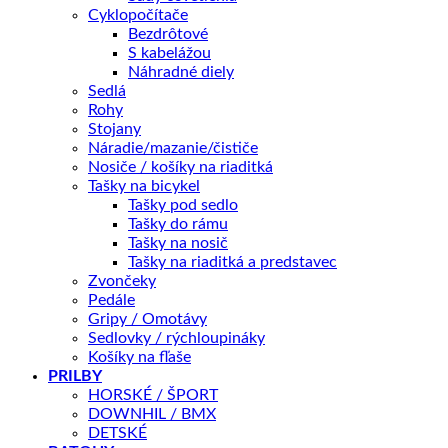
Kategórie:
24"
,
BICYKLE
,
Detské
Značka:
GT
Cyklopočítače
Bezdrôtové
S kabelážou
Popis
Náhradné diely
Ďalšie informácie
Sedlá
Recenzie (0)
Rohy
Splátky Zinc Euro
Stojany
Náradie/mazanie/čističe
Nosiče / košíky na riaditká
Tašky na bicykel
GT STOMPER 24 ACE (G54201U10/MGN)
Tašky pod sedlo
Tašky do rámu
24″ GT LegitFit Design, Alloy w/
Tašky na nosič
Rám
Replaceable Hanger
Tašky na riaditká a predstavec
Vidlice
All Terra CH-565, 50mm, Coil
Zvončeky
Pedále
Kliky
Prowheel w/ Double Guard, 30T, 130mm
Gripy / Omotávy
Středové
Cartridge Sealed
Sedlovky / rýchloupináky
složení
Košíky na fľaše
Pedály
GT BMX Flat Pedal, Resin
PRILBY
Přehazovačka
MicroSHIFT MEZZO M26L
HORSKÉ / ŠPORT
Řazení
MicroSHIFT MEZZO TS39-8, 8-speed
DOWNHIL / BMX
DETSKÉ
Kazeta
Sunrace CSM55, 11-34, 8-speed