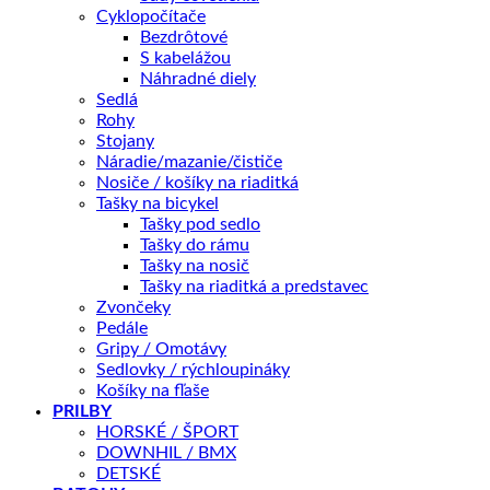
Cyklopočítače
KĽÚČOVÉ PARAMETRE
Bezdrôtové
Veľkosť kolies
20"
S kabelážou
Náhradné diely
Sedlá
📏 Aká veľkosť je pre mňa?
Rohy
Stojany
Náradie/mazanie/čističe
Farba
Vymazať
Nosiče / košíky na riaditká
množstvo
Tašky na bicykel
Merida
Tašky pod sedlo
MATTS
PRIDAŤ DO KOŠÍKA
Tašky do rámu
J.20
Tašky na nosič
Tašky na riaditká a predstavec
Zvončeky
OTÁZKA NA PRODUKT
Pedále
Gripy / Omotávy
Sedlovky / rýchloupináky
Košíky na fľaše
Doprava zadarmo nad 100 €
PRILBY
Záruka 2 roky
HORSKÉ / ŠPORT
DOWNHIL / BMX
14 dní na vrátenie
DETSKÉ
Bezpečná platba