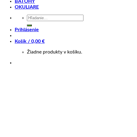
BATOHY
OKULIARE
Kategórie:
Detské
,
BICYKLE
,
20"
Značky:
Merida
,
Matts
Hľadať:
Popis
Prihlásenie
Ďalšie informácie
Recenzie (0)
Košík /
0,00
€
Splátky Zinc Euro
Žiadne produkty v košíku.
Merida MATTS J.20
Naša rada MATTS J je navrhnutá pre hrdinov zajtrajška,
čo je dôvod, prečo sme vložili všetky naše skúsenosti s
výrobou dospeláckych bicyklov do ľahkých a kvalitných
strojov, z ktorých sa potešia malí cyklisti. Kvalitné
komponenty zvolené špeciálne pre detské potreby,
umiestnené na naše hliníkové rámy, ktoré sú vyrobené s
rovnakou svedomitou pozornosťou na detaily a kvalitou