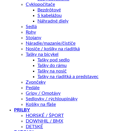
Veľkosť rámu
Vymazať
Cyklopočítače
množstvo
Bezdrôtové
BICYKEL
S kabelážou
AUTHOR
Náhradné diely
PRIDAŤ DO KOŠÍKA
AURA
Sedlá
XR4
Rohy
2025
Stojany
ČERVENÁ
OTÁZKA NA PRODUKT
Náradie/mazanie/čističe
Nosiče / košíky na riaditká
Tašky na bicykel
Tašky pod sedlo
Doprava zadarmo nad 100 €
Tašky do rámu
Záruka 2 roky
Tašky na nosič
Tašky na riaditká a predstavec
14 dní na vrátenie
Zvončeky
Bezpečná platba
Pedále
Gripy / Omotávy
Kategórie:
BICYKLE
,
Gravel
Značky:
BICYKLE AUTHOR 2025
Sedlovky / rýchloupináky
| gravel
,
Author
Košíky na fľaše
PRILBY
HORSKÉ / ŠPORT
Popis
DOWNHIL / BMX
Ďalšie informácie
DETSKÉ
Splátky Zinc Euro