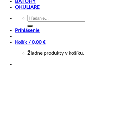
BATOHY
Ďalšie informácie
OKULIARE
Splátky Zinc Euro
Hľadať:
Charakteristika produktu
Prihlásenie
Košík /
0,00
€
Žiadne produkty v košíku.
Geometria rámu
Značka
Author
Farba
Strieborná, Zelená
Veľkosť rámu
14", 16", 18"
Veľkosť kolies
27,5"