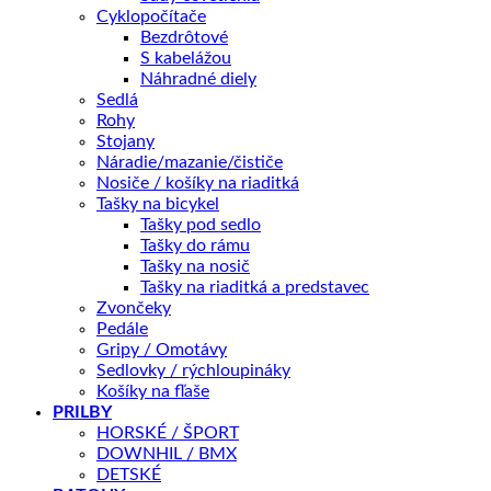
Cyklopočítače
Veľkosť rámu
Vymazať
Bezdrôtové
množstvo
S kabelážou
BICYKEL
Náhradné diely
AUTHOR
Sedlá
PRIDAŤ DO KOŠÍKA
TRACTION
Rohy
ASL
Stojany
2025
Náradie/mazanie/čističe
STRIEBORNÁ/ZELENÁ
OTÁZKA NA PRODUKT
Nosiče / košíky na riaditká
Tašky na bicykel
Tašky pod sedlo
Tašky do rámu
Doprava zadarmo nad 100 €
Tašky na nosič
Tašky na riaditká a predstavec
Záruka 2 roky
Zvončeky
14 dní na vrátenie
Pedále
Gripy / Omotávy
Bezpečná platba
Sedlovky / rýchloupináky
Košíky na fľaše
Kategórie:
BICYKLE
,
Horské
,
27,5"
,
Dámske
Značky:
BICYKLE
PRILBY
AUTHOR 2025 | horské 27.5"/29"
,
Author
HORSKÉ / ŠPORT
DOWNHIL / BMX
DETSKÉ
Popis