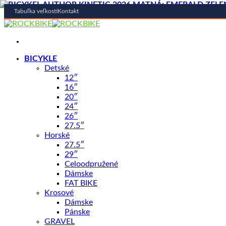
Tabuľka veľkostí
Kontakt
Skip
to
content
BICYKLE
Detské
AKCIA -17%
12″
16″
20″
24″
Shop
/
BICYKLE
26″
AUTHOR
27.5″
Horské
Bicykel Author Vision 2025 Červ
27.5″
29″
Celoodpružené
Dámske
FAT BIKE
Krosové
Dámske
Pánske
Price
GRAVEL
1499,00
€
–
1699,00
€