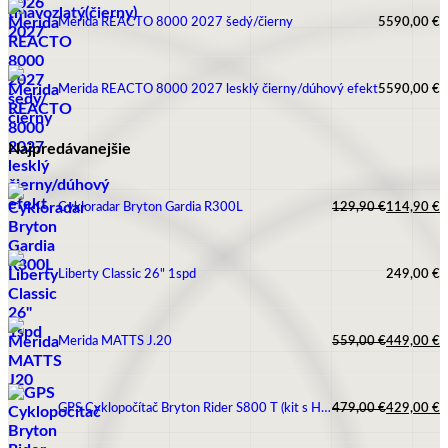
Merida REACTO 8000 2027 šedý/čierny
5590,00
€
Merida REACTO 8000 2027 lesklý čierny/dúhový efekt
5590,00
€
Najpredávanejšie
Cykloradar Bryton Gardia R300L
129,90
€
114,90
€
Pôvodná
Aktuálna
cena
cena
bola:
je:
129,90 €.
114,90 €.
Liberty Classic 26" 1spd
249,00
€
Merida MATTS J.20
559,00
€
449,00
€
Pôvodná
Aktuálna
cena
cena
bola:
je:
559,00 €.
449,00 €.
GPS Cyklopočítač Bryton Rider S800 T (kit s HRM,SPD,CAD snímačmi)
479,00
€
429,00
€
Pôvodná
Aktuálna
cena
cena