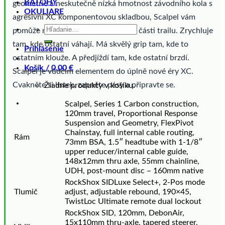
BATOHY
geometrie a neskutečně nízká hmotnost závodního kola s
OKULIARE
agresivní XC komponentovou skladbou, Scalpel vám
Hľadať:
pomůže najít extra rychlost v každé části trailu. Zrychluje
tam, kde ostatní váhají. Má skvělý grip tam, kde to
Prihlásenie
ostatním klouže. A předjíždí tam, kde ostatní brzdí.
Košík /
0,00
€
Scalpel je vůdčím elementem do úplně nové éry XC.
Žiadne produkty v košíku.
Cvakněte si lístek, zapněte pásy a připravte se.
Scalpel, Series 1 Carbon construction,
120mm travel, Proportional Response
Suspension and Geometry, FlexPivot
Chainstay, full internal cable routing,
Rám
73mm BSA, 1.5″ headtube with 1-1/8″
upper reducer/internal cable guide,
148x12mm thru axle, 55mm chainline,
UDH, post-mount disc – 160mm native
RockShox SIDLuxe Select+, 2-Pos mode
Tlumič
adjust, adjustable rebound, 190×45,
TwistLoc Ultimate remote dual lockout
RockShox SID, 120mm, DebonAir,
15x110mm thru-axle, tapered steerer,