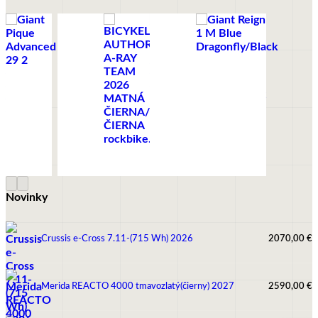
+
+
+
+
+
Tento
Tento
BICYKLE
BICYKLE
BICYKLE
BICYKLE
BICYKLE
produkt
produkt
má
má
Giant
Giant
Bicykel
Liv
Giant Reign 1 M
viacero
viacero
Pique
Anthem X
Author A-
Intrigue LT
Blue
variantov.
variantov.
Advanced
Advanced
Ray Team
2 M Aged
Dragonfly/Black
Možnosti
Možnosti
29 2
SL 3
2026
Denim
si
si
Matná
môžete
môžete
Čierna/
vybrať
vybrať
Čierna
na
na
stránke
stránke
4679,00
€
4699,00
€
5699,00
€
2879,00
€
3919,00
€
produktu.
produktu.
Novinky
Crussis e-Cross 7.11-(715 Wh) 2026
2070,00
€
Merida REACTO 4000 tmavozlatý(čierny) 2027
2590,00
€