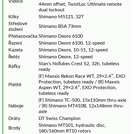
Vidlice
44mm offset, TwistLoc Ultimate remote
dual lockout
Kliky
Shimano M5121, 32T
Středové
Shimano BSA 73mm
složení
Přehazovačka
Shimano Deore 6100
Řazení
Shimano Deore 6100, 12-speed
Kazeta
Shimano Deore, 10-51, 12-speed
Řetěz
Shimano Deore, 12-speed
Stan’s NoTubes Crest S2, 32h, tubeless
Ráfky
ready
(F) Maxxis Rekon Race WT, 29×2.4″, EXO
Protection, tubeless ready / (R) Maxxis
Pláště
Aspen WT, 29×2.4″, EXO Protection,
tubeless ready
(F) Shimano TC-500, 15x110mm thru-axle
Náboje
/ (R) Shimano MT410B, 12x148mm thru-
axle
Dráty
DT Swiss Champion
Shimano MT501, hydraulic disc,
Brzdy
180/160mm RT10 rotors