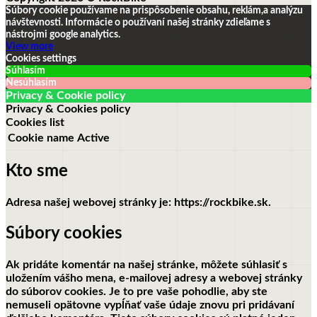
Súbory cookie používame na prispôsobenie obsahu, reklám,a analýzu
návštevnosti.
Informácie o používaní našej stránky zdieľame s
nástrojmi google analytics.
View more
Cookies settings
Súhlasím
Nesúhlasím
Privacy & Cookie policy
Privacy & Cookies policy
Cookies list
Cookie name
Active
Kto sme
Adresa našej webovej stránky je: https://rockbike.sk.
Súbory cookies
Ak pridáte komentár na našej stránke, môžete súhlasiť s
uložením vášho mena, e-mailovej adresy a webovej stránky
do súborov cookies. Je to pre vaše pohodlie, aby ste
nemuseli opätovne vypĺňať vaše údaje znovu pri pridávaní