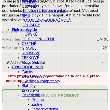
To nie je žiadny marketingový blábol. Každá časť Scalpelu je
FITNESS
podriadená predovšetkým špičkovej funkcii – kinematika
CESTNÉ
odpruženia, hmotnosť, tuhosť a ovládateľnosť. Vlastnosti
MESTSKÉ&TREKINGOVÉ
určujú správanie bicykla, nie naopak. A hlavne rýchle kolo
BMX
vyzerá skvele!
KOLOBEŽKY&ODRÁŽADLÁ
CRUISERY
Elektrobicykle
KĽÚČOVÉ PARAMETRE
HORSKÉ
CELOODPRUŽENÉ
Veľkosť rámu
L, M, XL
CESTNÉ
Veľkosť kolies
29"
GRAVEL
KROSOVÉ
TREKOVÉ
MESTSKÉ
📏 Aká veľkosť je pre mňa?
CYKLODOPLNKY
Zámky
Tento produkt nie je momentálne na sklade a je preto
Detské sedačky
nedostupný.
Hustilky a kompresory
Blatníky
Zrkadielka
Osvetlenie
OTÁZKA NA PRODUKT
Predné
Zadné
Sady osvetlenia