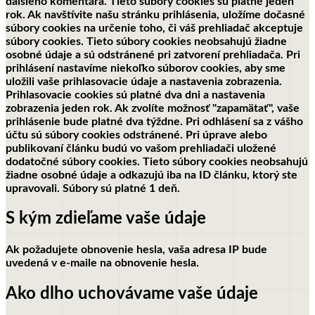
ďalšieho komentára. Tieto súbory cookies sú platné jeden
rok.
Ak navštívite našu stránku prihlásenia, uložíme dočasné
súbory cookies na určenie toho, či váš prehliadač akceptuje
súbory cookies. Tieto súbory cookies neobsahujú žiadne
osobné údaje a sú odstránené pri zatvorení prehliadača.
Pri
prihlásení nastavíme niekoľko súborov cookies, aby sme
uložili vaše prihlasovacie údaje a nastavenia zobrazenia.
Prihlasovacie cookies sú platné dva dni a nastavenia
zobrazenia jeden rok. Ak zvolíte možnosť "zapamätať", vaše
prihlásenie bude platné dva týždne. Pri odhlásení sa z vášho
účtu sú súbory cookies odstránené.
Pri úprave alebo
publikovaní článku budú vo vašom prehliadači uložené
dodatočné súbory cookies. Tieto súbory cookies neobsahujú
žiadne osobné údaje a odkazujú iba na ID článku, ktorý ste
upravovali. Súbory sú platné 1 deň.
S kým zdieľame vaše údaje
Ak požadujete obnovenie hesla, vaša adresa IP bude
uvedená v e-maile na obnovenie hesla.
Ako dlho uchovávame vaše údaje