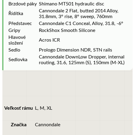
Brzdové páky
Shimano MT501 hydraulic disc
Cannondale 2 Flat, butted 2014 Alloy,
Řídítka
31.8mm, 3° rise, 8° sweep, 760mm
Představec
Cannondale C1 Conceal, Alloy, 31.8, -6°
Gripy
RockShox Smooth Silicone
Hlavové
Acros ICR
složení
Sedlo
Prologo Dimension NDR, STN rails
Cannondale DownLow Dropper, internal
Sedlovka
routing, 31.6, 125mm (S), 150mm (M-XL)
Veľkosť rámu
L, M, XL
Značka
Cannondale