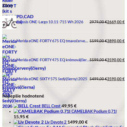
bola:
je:
Zľavy
479,00 €.
429,00 €.
Crussis ONE-Largo 10.11-715 Wh 2026
2979,00
€
2669,00
€
Pôvodná
Aktuálna
cena
cena
bola:
je:
2979,00 €.
2669,00 €.
Merida eONE-FORTY 675 EQ tmavočervený(čierny) 2025
5599,00
€
3890,00
€
Pôvodná
Aktuálna
cena
cena
bola:
je:
5599,00 €.
3890,00 €.
Merida eONE-FORTY 475 EQ krémová(čierna) 2025
5599,00
€
3590,00
€
Pôvodná
Aktuálna
cena
cena
bola:
je:
5599,00 €.
3590,00 €.
Merida eONE-SIXTY 575 šedý(čierny) 2025
5499,00
€
3590,00
€
Pôvodná
Aktuálna
cena
cena
bola:
je:
Najlepšie hodnotené
5499,00 €.
3590,00 €.
49,95
€
BELL Crest
CAMELBAK Podium 0,71l
15,95
€
1499,00
€
Liv Devote 2