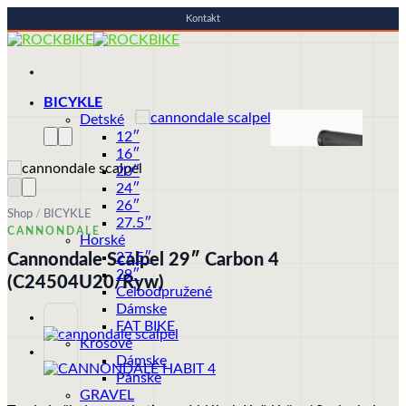
Kontakt
Skip
to
content
BICYKLE
Detské
12″
16″
20″
24″
26″
Shop
/
BICYKLE
27.5″
CANNONDALE
Horské
27.5″
Cannondale Scalpel 29″ Carbon 4
29″
(C24504U20/Ryw)
Celoodpružené
Dámske
FAT BIKE
Krosové
Dámske
Pánske
GRAVEL