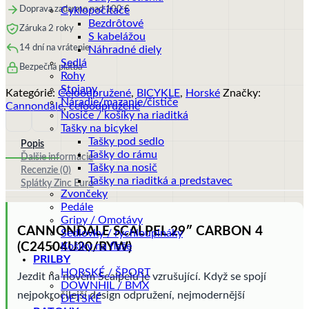
Doprava zadarmo nad 100 €
Cyklopočítače
Bezdrôtové
Záruka 2 roky
S kabelážou
14 dní na vrátenie
Náhradné diely
Sedlá
Bezpečná platba
Rohy
Stojany
Kategórie:
Celoodpružené
,
BICYKLE
,
Horské
Značky:
Náradie/mazanie/čističe
Cannondale
,
celoodpružené
Nosiče / košíky na riaditká
Tašky na bicykel
Tašky pod sedlo
Popis
Tašky do rámu
Ďalšie informácie
Tašky na nosič
Recenzie (0)
Tašky na riaditká a predstavec
Splátky Zinc Euro
Zvončeky
Pedále
Gripy / Omotávy
CANNONDALE SCALPEL 29″ CARBON 4
Sedlovky / rýchloupináky
(C24504U20/RYW)
Košíky na fľaše
PRILBY
HORSKÉ / ŠPORT
Jezdit na novém Scalpelu je vzrušující. Když se spojí
DOWNHIL / BMX
nejpokročilejší design odpružení, nejmodernější
DETSKÉ