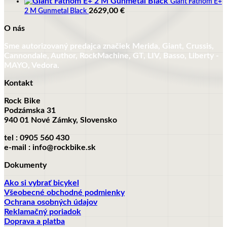
Giant Fathom E+
2629,00
€
2 M Gunmetal Black
O nás
Sme autorizovaný predajca značiek Merida, Giant, Crussis,
Cannondale, Author, RockMachine, GT, LIV, Basso, Liberty -
MAYO, Vedora.
Kontakt
Rock Bike
Podzámska 31
940 01 Nové Zámky, Slovensko
tel : 0905 560 430
e-mail : info@rockbike.sk
Dokumenty
Ako si vybrať bicykel
Všeobecné obchodné podmienky
Ochrana osobných údajov
Reklamačný poriadok
Doprava a platba