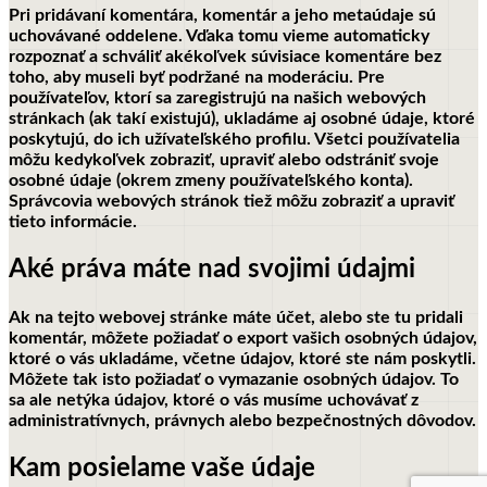
Pri pridávaní komentára, komentár a jeho metaúdaje sú
uchovávané oddelene. Vďaka tomu vieme automaticky
rozpoznať a schváliť akékoľvek súvisiace komentáre bez
toho, aby museli byť podržané na moderáciu.
Pre
používateľov, ktorí sa zaregistrujú na našich webových
stránkach (ak takí existujú), ukladáme aj osobné údaje, ktoré
poskytujú, do ich užívateľského profilu. Všetci používatelia
môžu kedykoľvek zobraziť, upraviť alebo odstrániť svoje
osobné údaje (okrem zmeny používateľského konta).
Správcovia webových stránok tiež môžu zobraziť a upraviť
tieto informácie.
Aké práva máte nad svojimi údajmi
Ak na tejto webovej stránke máte účet, alebo ste tu pridali
komentár, môžete požiadať o export vašich osobných údajov,
ktoré o vás ukladáme, včetne údajov, ktoré ste nám poskytli.
Môžete tak isto požiadať o vymazanie osobných údajov. To
sa ale netýka údajov, ktoré o vás musíme uchovávať z
administratívnych, právnych alebo bezpečnostných dôvodov.
Kam posielame vaše údaje