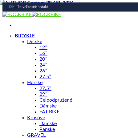
Tabuľka veľkostí
Kontakt
Skip
to
content
BICYKLE
Detské
AKCIA -17%
12″
NOVINKA
16″
20″
24″
26″
27.5″
Shop
/
BICYKLE
Horské
MERIDA
27.5″
29″
MERIDA MATTS 7.20 Limetková
Celoodpružené
Dámske
FAT BIKE
Krosové
Dámske
Pánske
GRAVEL