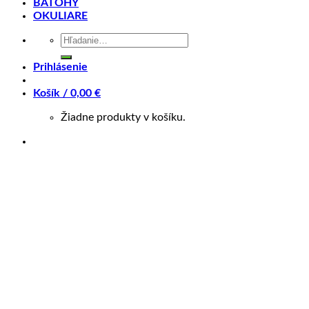
Splátky Zinc Euro
BATOHY
OKULIARE
Merida CROSSWAY 100 šampanská(šedá) 2026
Hľadať:
Moderný trekingový/hybridný bicykel s hydraulickými
Prihlásenie
kotúčovými brzdami a spoľahlivými komponentmi.
Košík /
0,00
€
Ideálny na každodenné jazdy po meste a zábavné
Žiadne produkty v košíku.
dobrodružstvá v prírode.
Náš modernizovaný trekkingový/hybridný bicykel má
teraz viac priestoru pre plášte, čo zaručuje ešte
pohodlnejšiu jazdu, a je vybavený radom kvalitných
komponentov, vrátane výkonných, ľahko ovládateľných
hydraulických kotúčových bŕzd, širokého rozsah
prevodov s 18 rýchlosťami a odpruženej vidlice, ktorá
zvyšuje komfort a bezpečnosť. Všetko toto je osadené na
našom najnovšom ľahkom hliníkovom ráme TFS s
geometriou zameranou na komfort, vďaka čomu je