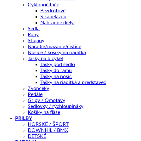
množstvo
Cyklopočítače
Merida
Bezdrôtové
CROSSWAY
S kabelážou
PRIDAŤ DO KOŠÍKA
100
Náhradné diely
šampanská(šedá)
Sedlá
2026
Rohy
OTÁZKA NA PRODUKT
Stojany
Náradie/mazanie/čističe
Nosiče / košíky na riaditká
Tašky na bicykel
Doprava zadarmo nad 100 €
Tašky pod sedlo
Tašky do rámu
Záruka 2 roky
Tašky na nosič
14 dní na vrátenie
Tašky na riaditká a predstavec
Zvončeky
Bezpečná platba
Pedále
Gripy / Omotávy
Kategórie:
Krosové
,
Pánske
,
BICYKLE
Značky:
Merida
,
Sedlovky / rýchloupináky
crossway 100
Košíky na fľaše
PRILBY
Popis
HORSKÉ / ŠPORT
Ďalšie informácie
DOWNHIL / BMX
Recenzie (0)
DETSKÉ