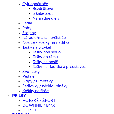
Doprava zadarmo nad 100 €
Cyklopočítače
Záruka 2 roky
Bezdrôtové
S kabelážou
14 dní na vrátenie
Náhradné diely
Bezpečná platba
Sedlá
Rohy
Kategórie:
CYKLODOPLNKY
,
Blatníky
,
blatníky - zadné
Stojany
Náradie/mazanie/čističe
Nosiče / košíky na riaditká
Popis
Tašky na bicykel
Ďalšie informácie
Tašky pod sedlo
Splátky Zinc Euro
Tašky do rámu
Tašky na nosič
Tašky na riaditká a predstavec
Moderný zadný blatník AUTHOR, univerzálne uchytenie
Zvončeky
na sedlovku, materiál plast, pre priemer kolesa 26"-29",
Pedále
Gripy / Omotávy
šírka 90 mm, hmotnosť 163 g.
Sedlovky / rýchloupináky
Košíky na fľaše
PRILBY
HORSKÉ / ŠPORT
Farba
Čierna
DOWNHIL / BMX
DETSKÉ