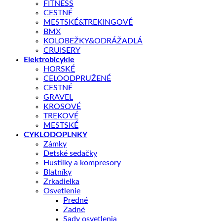
FITNESS
CESTNÉ
MESTSKÉ&TREKINGOVÉ
BMX
11,90
€
KOLOBEŽKY&ODRÁŽADLÁ
CRUISERY
Elektrobicykle
Moderný zadný blatník AUTHOR, univerzálne uchytenie na
HORSKÉ
sedlovku, materiál plast, pre priemer kolesa 26"-29", šírka 90
CELOODPRUŽENÉ
mm, hmotnosť 163 g.
CESTNÉ
GRAVEL
KROSOVÉ
Skladom – odoslanie do 1 - 5 pracovných dní
TREKOVÉ
MESTSKÉ
množstvo
CYKLODOPLNKY
BLATNÍK
Zámky
X-
PRIDAŤ DO KOŠÍKA
Detské sedačky
BOW
Hustilky a kompresory
ZADNÝ
Blatníky
ČIERNY
Zrkadielka
OTÁZKA NA PRODUKT
Osvetlenie
Predné
Zadné
Sady osvetlenia