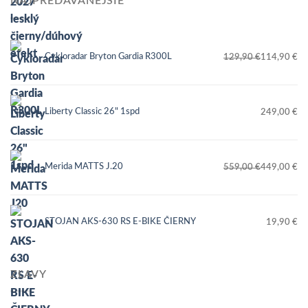
NAJPREDÁVANEJŠIE
Cykloradar Bryton Gardia R300L
129,90
€
114,90
€
Pôvodná
Aktuálna
cena
cena
bola:
je:
Liberty Classic 26" 1spd
249,00
€
129,90 €.
114,90 €.
Merida MATTS J.20
559,00
€
449,00
€
Pôvodná
Aktuálna
cena
cena
bola:
je:
STOJAN AKS-630 RS E-BIKE ČIERNY
19,90
€
559,00 €.
449,00 €.
ZĽAVY