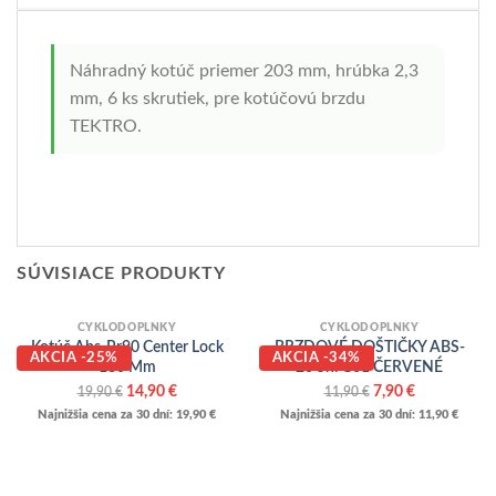
Náhradný kotúč priemer 203 mm, hrúbka 2,3
mm, 6 ks skrutiek, pre kotúčovú brzdu
TEKTRO.
SÚVISIACE PRODUKTY
CYKLODOPLNKY
CYKLODOPLNKY
Kotúč Abs-Pr90 Center Lock
BRZDOVÉ DOŠTIČKY ABS-
AKCIA -25%
AKCIA -34%
180 Mm
26 Shi G01 ČERVENÉ
Pôvodná
Aktuálna
Pôvodná
Aktuálna
14,90
€
7,90
€
19,90
€
11,90
€
cena
cena
cena
cena
Najnižšia cena za 30 dní:
19,90
€
Najnižšia cena za 30 dní:
11,90
€
bola:
je:
bola:
je:
19,90 €.
14,90 €.
11,90 €.
7,90 €.