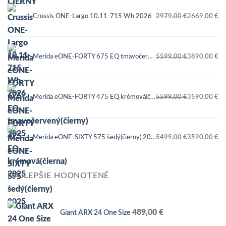
Crussis ONE-Largo 10.11-715 Wh 2026
2979,00
€
2669,00
€
Pôvodná
Aktuálna
cena
cena
bola:
je:
Merida eONE-FORTY 675 EQ tmavočervený(čierny) 2025
5599,00
€
3890,00
€
2979,00 €.
2669,00 €.
Pôvodná
Aktuálna
cena
cena
bola:
je:
Merida eONE-FORTY 475 EQ krémová(čierna) 2025
5599,00
€
3590,00
€
5599,00 €.
3890,00 €.
Pôvodná
Aktuálna
cena
cena
bola:
je:
Merida eONE-SIXTY 575 šedý(čierny) 2025
5499,00
€
3590,00
€
5599,00 €.
3590,00 €.
Pôvodná
Aktuálna
cena
cena
bola:
je:
NAJLEPŠIE HODNOTENÉ
5499,00 €.
3590,00 €.
489,00
€
Giant ARX 24 One Size