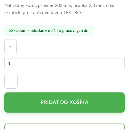
Náhradný kotúč priemer 203 mm, hrúbka 2,3 mm, 6 ks
skrutiek, pre kotúčovú brzdu TEKTRO.
Skladom – odoslanie do 1 - 5 pracovných dní
množstvo
KOTÚČ
TK-
TR203-
17
-
hrúbka
PRIDAŤ DO KOŠÍKA
2,3
mm