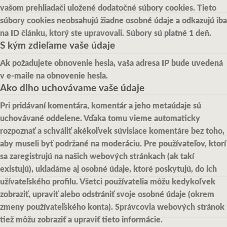
vašom prehliadači uložené dodatočné súbory cookies. Tieto
súbory cookies neobsahujú žiadne osobné údaje a odkazujú iba
na ID článku, ktorý ste upravovali. Súbory sú platné 1 deň.
S kým zdieľame vaše údaje
Ak požadujete obnovenie hesla, vaša adresa IP bude uvedená
v e-maile na obnovenie hesla.
Ako dlho uchovávame vaše údaje
Pri pridávaní komentára, komentár a jeho metaúdaje sú
uchovávané oddelene. Vďaka tomu vieme automaticky
rozpoznať a schváliť akékoľvek súvisiace komentáre bez toho,
aby museli byť podržané na moderáciu.
Pre používateľov, ktorí
sa zaregistrujú na našich webových stránkach (ak takí
existujú), ukladáme aj osobné údaje, ktoré poskytujú, do ich
užívateľského profilu. Všetci používatelia môžu kedykoľvek
zobraziť, upraviť alebo odstrániť svoje osobné údaje (okrem
zmeny používateľského konta). Správcovia webových stránok
tiež môžu zobraziť a upraviť tieto informácie.