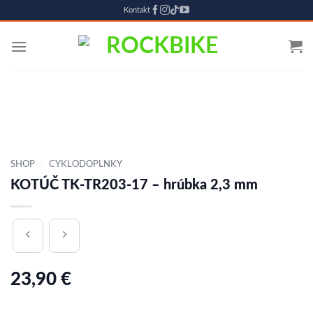
Kontakt
Skip
to
content
SHOP
/
CYKLODOPLNKY
KOTÚČ TK-TR203-17 – hrúbka 2,3 mm
23,90
€