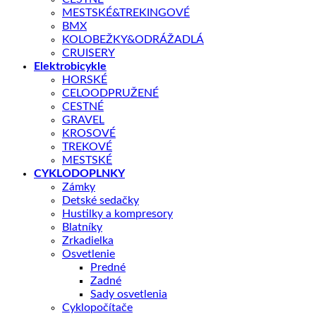
MESTSKÉ&TREKINGOVÉ
Dostupnosť:
Informujte sa o dostupnosti –
kontaktujte nás
BMX
KOLOBEŽKY&ODRÁŽADLÁ
CRUISERY
Doprava zadarmo nad 100 €
Elektrobicykle
HORSKÉ
14 dní na vrátenie
CELOODPRUŽENÉ
CESTNÉ
Kategórie:
CYKLODOPLNKY
,
Brzdy
GRAVEL
KROSOVÉ
TREKOVÉ
Popis
MESTSKÉ
Ďalšie informácie
CYKLODOPLNKY
Splátky Zinc Euro
Zámky
Detské sedačky
Štvorpiestová hydraulická kotúčová brzda TEKTRO Orion – str
Hustilky a kompresory
balenia.
Blatníky
Zrkadielka
Osvetlenie
Farba
Čierna
Predné
Zadné
Sady osvetlenia
Cyklopočítače
Pre možnosť nákupu cez ZINC Splátky, prosím kontaktujte pre