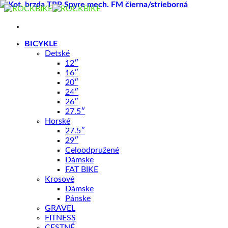
Skip
to
content
BICYKLE
Detské
12″
16″
20″
Shop
/
CYKLODOPLNKY
24″
26″
27.5″
Kot. brzda TK-Orion 4P hydr. čier
Horské
27.5″
29″
Celoodpružené
Dámske
FAT BIKE
Krosové
Dámske
79,90
€
Pánske
GRAVEL
FITNESS
Štvorpiestová hydraulická kotúčová brzda TEKTRO Orion – st
CESTNÉ