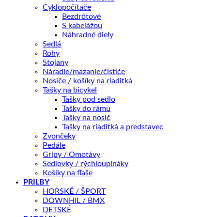
Cyklopočítače
Kategórií:
CYKLODOPLNKY
,
Cyklopočítače
,
bezdrôtové
,
Bezdrôtové
Cyklopočítače
,
bezdrôtové
Značka:
cyklopočítače
S kabelážou
Náhradné diely
Sedlá
Popis
Rohy
Ďalšie informácie
Stojany
Splátky Zinc Euro
Náradie/mazanie/čističe
Nosiče / košíky na riaditká
Tašky na bicykel
Cyklopočítač CATEYE bezdrôtový, 8 funkcií: okamžitá /
Tašky pod sedlo
priemerná / maximálna rýchlosť, celková / denná
Tašky do rámu
najazdená vzdialenosť, stopky, spotreba kalórií, hodiny,
Tašky na nosič
Tašky na riaditká a predstavec
automatická funkcia ŠTART / STOP, funkcia Pacer –
Zvončeky
indikátor (šípky) porovnávajúci okamžitú a priemernú
Pedále
Gripy / Omotávy
rýchlosť, nastaviteľná celková vzdialenosť, bezdrôtový
Sedlovky / rýchloupináky
prenos na vzdialenosť až 70 cm, univerzálny držiak na
Košíky na fľaše
PRILBY
riaditká alebo predstavec.
HORSKÉ / ŠPORT
DOWNHIL / BMX
DETSKÉ