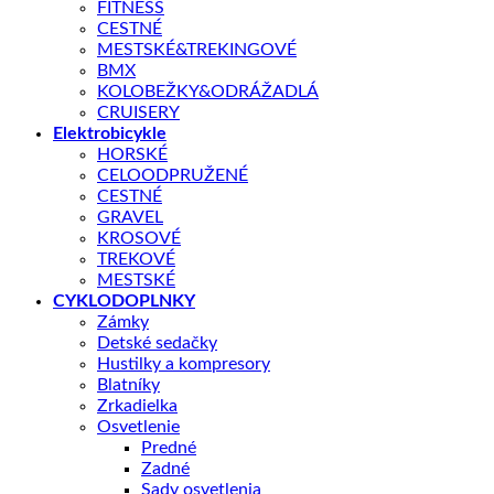
FITNESS
Skladom – odoslanie do 1 - 5 pracovných dní
CESTNÉ
MESTSKÉ&TREKINGOVÉ
množstvo
BMX
GRIPY
KOLOBEŽKY&ODRÁŽADLÁ
AGR
PRIDAŤ DO KOŠÍKA
CRUISERY
R800
Elektrobicykle
D2
HORSKÉ
125
CELOODPRUŽENÉ
MM
OTÁZKA NA PRODUKT
CESTNÉ
ČIERNE/RUŽOVÉ
GRAVEL
KROSOVÉ
TREKOVÉ
Doprava zadarmo nad 100 €
MESTSKÉ
Záruka 2 roky
CYKLODOPLNKY
Zámky
14 dní na vrátenie
Detské sedačky
Bezpečná platba
Hustilky a kompresory
Blatníky
Kategórie:
Gripy / omotávky
,
gripy
,
CYKLODOPLNKY
Zrkadielka
Osvetlenie
Predné
Popis
Zadné
Ďalšie informácie
Sady osvetlenia