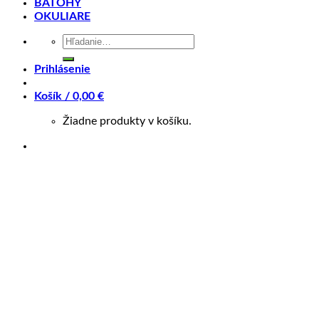
BATOHY
OKULIARE
Hľadať:
Prihlásenie
Farba
Čierna
Košík /
0,00
€
Žiadne produkty v košíku.
Pre možnosť nákupu cez ZINC Splátky, prosím kontaktujte
predajňu na tel : 0905 560 430.
Súvisiace produkty
+
gripy
Gripy Agr Ergo R35 Griplock Čierne
9,90
€
+