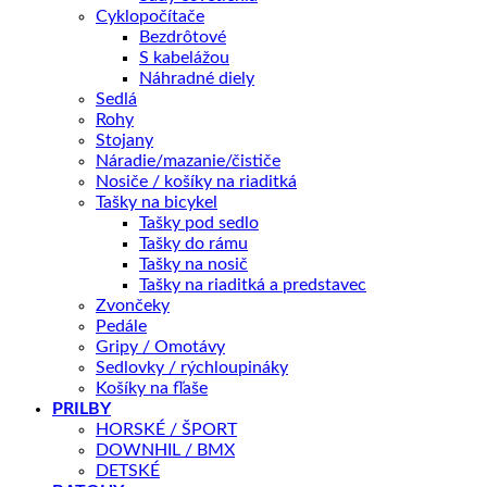
Splátky Zinc Euro
Cyklopočítače
Bezdrôtové
S kabelážou
Užite si jazdu na bicykli s gripmi
AUTHOR AGR R800
.
Náhradné diely
Nový typ elastomeru zvyšuje citlivosť úchopu, zlepšuje
Sedlá
Rohy
kontrolu riaditiek a vyžaduje menšiu silu na udržanie
Stojany
polohy dlane na gripe.
Náradie/mazanie/čističe
Nosiče / košíky na riaditká
• Nový typ
elastomeru
odolný proti starnutiu a UV
Tašky na bicykel
Tašky pod sedlo
žiareniu.
Tašky do rámu
Tašky na nosič
• Komfortné a pevné držanie – kužeľový ergonomický
Tašky na riaditká a predstavec
profil.
Zvončeky
Pedále
• Vrátane narážacích zátok do riaditiek.
Gripy / Omotávy
Sedlovky / rýchloupináky
• Šírka 125 mm / priemer
30–33 mm
.
Košíky na fľaše
PRILBY
• Hmotnosť 114 g.
HORSKÉ / ŠPORT
DOWNHIL / BMX
DETSKÉ