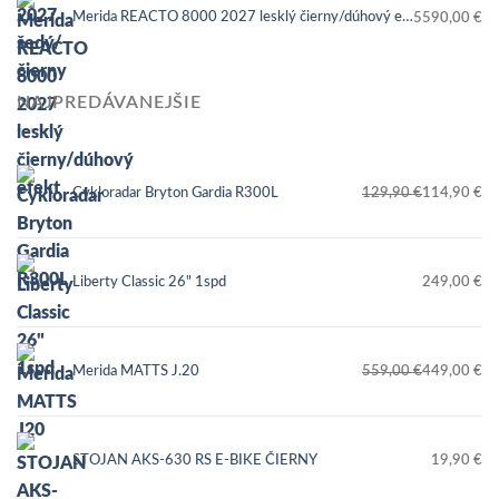
Merida REACTO 8000 2027 lesklý čierny/dúhový efekt
5590,00
€
NAJPREDÁVANEJŠIE
Cykloradar Bryton Gardia R300L
129,90
€
114,90
€
Pôvodná
Aktuálna
cena
cena
bola:
je:
Liberty Classic 26" 1spd
249,00
€
129,90 €.
114,90 €.
Merida MATTS J.20
559,00
€
449,00
€
Pôvodná
Aktuálna
cena
cena
bola:
je:
STOJAN AKS-630 RS E-BIKE ČIERNY
19,90
€
559,00 €.
449,00 €.