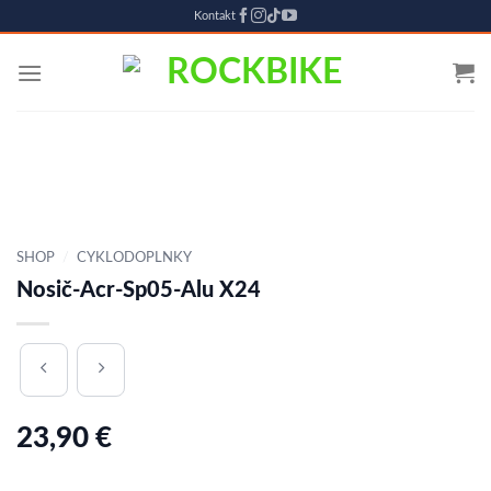
Kontakt
Skip
to
content
SHOP
/
CYKLODOPLNKY
Nosič-Acr-Sp05-Alu X24
23,90
€