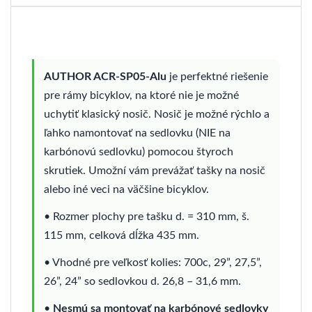
AUTHOR ACR-SP05-Alu
je perfektné riešenie
pre rámy bicyklov, na ktoré nie je možné
uchytiť klasický nosič. Nosič je možné rýchlo a
ľahko namontovať na sedlovku (NIE na
karbónovú sedlovku) pomocou štyroch
skrutiek. Umožní vám prevážať tašky na nosič
alebo iné veci na väčšine bicyklov.
• Rozmer plochy pre tašku d. = 310 mm, š.
115 mm, celková dĺžka 435 mm.
• Vhodné pre veľkosť kolies: 700c, 29”, 27,5”,
26”, 24” so sedlovkou d. 26,8 – 31,6 mm.
•
Nesmú sa montovať na karbónové sedlovky