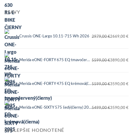
ZĽAVY
Crussis ONE-Largo 10.11-715 Wh 2026
2979,00
€
2669,00
€
Pôvodná
Aktuálna
cena
cena
bola:
je:
Merida eONE-FORTY 675 EQ tmavočervený(čierny) 2025
5599,00
€
3890,00
€
2979,00 €.
2669,00 €.
Pôvodná
Aktuálna
cena
cena
bola:
je:
Merida eONE-FORTY 475 EQ krémová(čierna) 2025
5599,00
€
3590,00
€
5599,00 €.
3890,00 €.
Pôvodná
Aktuálna
cena
cena
bola:
je:
Merida eONE-SIXTY 575 šedý(čierny) 2025
5499,00
€
3590,00
€
5599,00 €.
3590,00 €.
Pôvodná
Aktuálna
cena
cena
bola:
je:
NAJLEPŠIE HODNOTENÉ