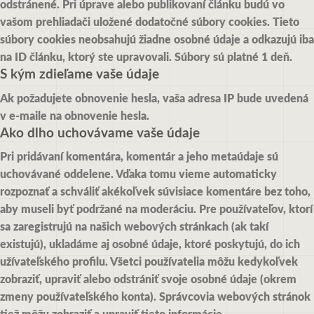
odstránené.
Pri úprave alebo publikovaní článku budú vo
vašom prehliadači uložené dodatočné súbory cookies. Tieto
súbory cookies neobsahujú žiadne osobné údaje a odkazujú iba
na ID článku, ktorý ste upravovali. Súbory sú platné 1 deň.
S kým zdieľame vaše údaje
Ak požadujete obnovenie hesla, vaša adresa IP bude uvedená
v e-maile na obnovenie hesla.
Ako dlho uchovávame vaše údaje
Pri pridávaní komentára, komentár a jeho metaúdaje sú
uchovávané oddelene. Vďaka tomu vieme automaticky
rozpoznať a schváliť akékoľvek súvisiace komentáre bez toho,
aby museli byť podržané na moderáciu.
Pre používateľov, ktorí
sa zaregistrujú na našich webových stránkach (ak takí
existujú), ukladáme aj osobné údaje, ktoré poskytujú, do ich
užívateľského profilu. Všetci používatelia môžu kedykoľvek
zobraziť, upraviť alebo odstrániť svoje osobné údaje (okrem
zmeny používateľského konta). Správcovia webových stránok