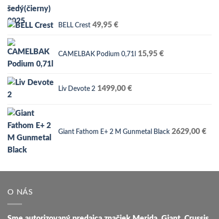
5499,00 €.
3590,00 €.
49,95
€
BELL Crest
15,95
€
CAMELBAK Podium 0,71l
1499,00
€
Liv Devote 2
2629,00
€
Giant Fathom E+ 2 M Gunmetal Black
O NÁS
Sme autorizovaný predajca značiek Merida, Giant, Crussis,