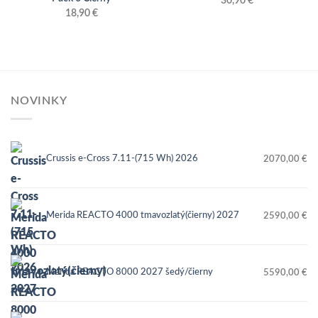
30,90
€
18,90
€
NOVINKY
Crussis e-Cross 7.11-(715 Wh) 2026
2070,00
€
Merida REACTO 4000 tmavozlatý(čierny) 2027
2590,00
€
Merida REACTO 8000 2027 šedý/čierny
5590,00
€