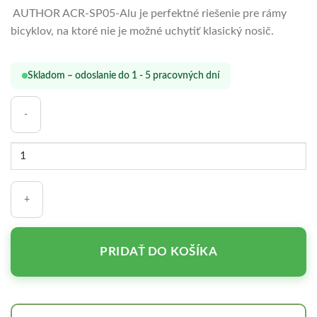
AUTHOR ACR-SP05-Alu je perfektné riešenie pre rámy
bicyklov, na ktoré nie je možné uchytiť klasický nosič.
Skladom – odoslanie do 1 - 5 pracovných dní
množstvo
NOSIČ-
ACR-
SP05-
ALU
X24
PRIDAŤ DO KOŠÍKA