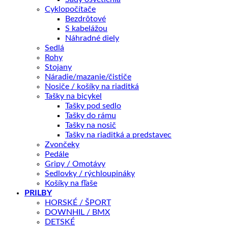
WINDSTER
Cyklopočítače
X5
Bezdrôtové
ČIERNE/NEÓN-
S kabelážou
ŽLTÉ
Náhradné diely
Sedlá
Rohy
Stojany
Náradie/mazanie/čističe
Doprava zadarmo nad 100 €
Nosiče / košíky na riaditká
14 dní na vrátenie
Tašky na bicykel
Tašky pod sedlo
Kategórie:
Oblečenie
,
Rukavice
,
CYKLODOPLNKY
Tašky do rámu
Tašky na nosič
Tašky na riaditká a predstavec
Popis
Zvončeky
Ďalšie informácie
Pedále
Splátky Zinc Euro
Gripy / Omotávy
Sedlovky / rýchloupináky
Košíky na fľaše
Rukavice AUTHOR id
eálne pre chladné a veterné počas
PRILBY
HORSKÉ / ŠPORT
ochranu proti vetru a vode, gé
lové výstelky redukujú tla
DOWNHIL / BMX
možné zabrániť znecitliveniu prstov), tvar rukavice je pr
DETSKÉ