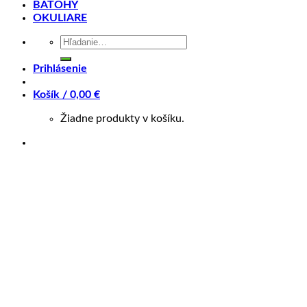
BATOHY
zips zvyšuje ochranu prechodu medzi rukávom a rukavic
OKULIARE
pre stieranie potu alebo vlhkosti z okuliarov.
Hľadať:
Charakteristika produktu
Prihlásenie
Košík /
0,00
€
Žiadne produkty v košíku.
Geometria rámu
Veľkosť
L, M, S, XL, XXL
Farba
Čierna, Žltá
Pre možnosť nákupu cez ZINC Splátky, prosím kontaktujte pre
Súvisiace produkty
AKCIA -42%