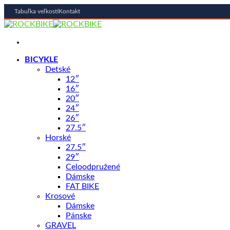
Tabuľka veľkostí
Kontakt
Skip
to
content
BICYKLE
Detské
AKCIA -33%
12″
16″
20″
24″
26″
27.5″
Horské
27.5″
29″
Shop
/
CYKLODOPLNKY
Celoodpružené
Dámske
FAT BIKE
Rukavice Windster X5 Čierne/Ne
Krosové
Dámske
Pánske
GRAVEL