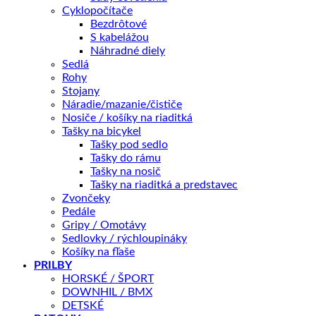
Cyklopočítače
Bezdrôtové
Popis
S kabelážou
Ďalšie informácie
Náhradné diely
Splátky Zinc Euro
Sedlá
Rohy
Sedlo
AUTHOR GURU
je kvalitné sedlo určené pre
Stojany
komfortný posed na rôznych typoch bicyklov. Rozšírený
Náradie/mazanie/čističe
tvar sedla, ľahká penová výplň s vysokou viskozitou
Nosiče / košíky na riaditká
zaručuje veľmi komfortný posed.
Tašky na bicykel
• Pevné
Cr-Mo
lyžiny, priemer 7 mm.
Tašky pod sedlo
• Ľahká penová výplň s vysokou viskozitou.
Tašky do rámu
• Pevný vodeodolný syntetický materiál.
Tašky na nosič
• Veľkosť
270 mm x 150 mm
.
Tašky na riaditká a predstavec
• Hmotnosť
277 g
.
Zvončeky
Pedále
Charakteristika produktu
Gripy / Omotávy
Sedlovky / rýchloupináky
Košíky na fľaše
PRILBY
HORSKÉ / ŠPORT
DOWNHIL / BMX
DETSKÉ