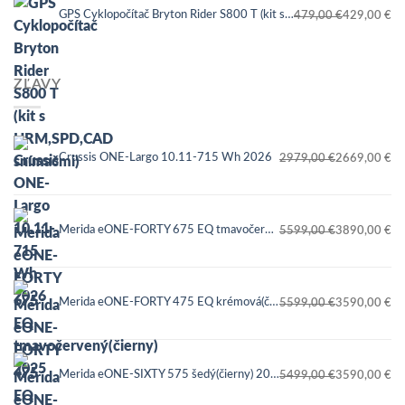
GPS Cyklopočítač Bryton Rider S800 T (kit s HRM,SPD,CAD snímačmi)
479,00
€
429,00
€
559,00 €.
449,00 €.
Pôvodná
Aktuálna
cena
cena
bola:
je:
ZĽAVY
479,00 €.
429,00 €.
Crussis ONE-Largo 10.11-715 Wh 2026
2979,00
€
2669,00
€
Pôvodná
Aktuálna
cena
cena
bola:
je:
Merida eONE-FORTY 675 EQ tmavočervený(čierny) 2025
5599,00
€
3890,00
€
2979,00 €.
2669,00 €.
Pôvodná
Aktuálna
cena
cena
bola:
je:
Merida eONE-FORTY 475 EQ krémová(čierna) 2025
5599,00
€
3590,00
€
5599,00 €.
3890,00 €.
Pôvodná
Aktuálna
cena
cena
bola:
je:
Merida eONE-SIXTY 575 šedý(čierny) 2025
5499,00
€
3590,00
€
5599,00 €.
3590,00 €.
Pôvodná
Aktuálna