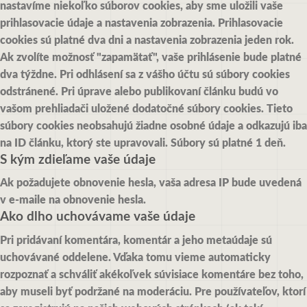
nastavíme niekoľko súborov cookies, aby sme uložili vaše
prihlasovacie údaje a nastavenia zobrazenia. Prihlasovacie
cookies sú platné dva dni a nastavenia zobrazenia jeden rok.
Ak zvolíte možnosť "zapamätať", vaše prihlásenie bude platné
dva týždne. Pri odhlásení sa z vášho účtu sú súbory cookies
odstránené.
Pri úprave alebo publikovaní článku budú vo
vašom prehliadači uložené dodatočné súbory cookies. Tieto
súbory cookies neobsahujú žiadne osobné údaje a odkazujú iba
na ID článku, ktorý ste upravovali. Súbory sú platné 1 deň.
S kým zdieľame vaše údaje
Ak požadujete obnovenie hesla, vaša adresa IP bude uvedená
v e-maile na obnovenie hesla.
Ako dlho uchovávame vaše údaje
Pri pridávaní komentára, komentár a jeho metaúdaje sú
uchovávané oddelene. Vďaka tomu vieme automaticky
rozpoznať a schváliť akékoľvek súvisiace komentáre bez toho,
aby museli byť podržané na moderáciu.
Pre používateľov, ktorí