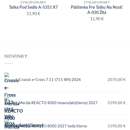
CYKLODOPLNKY
CYKLODOPLNKY
Taška Pod Sedlo A-S351 X7
Pláštenka Pre Tašku Na Nosič
A-030 Žltá
11,90
€
11,90
€
NOVINKY
Crussis e-Cross 7.11-(715 Wh) 2026
2070,00
€
Merida REACTO 4000 tmavozlatý(čierny) 2027
2590,00
€
Merida REACTO 8000 2027 šedý/čierny
5590,00
€