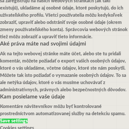
sa zaregistrujú na našich webových stránkach (ak takí
existujú), ukladáme aj osobné údaje, ktoré poskytujú, do ich
užívateľského profilu. Všetci používatelia môžu kedykoľvek
zobraziť, upraviť alebo odstrániť svoje osobné údaje (okrem
zmeny používateľského konta). Správcovia webových stránok
tiež môžu zobraziť a upraviť tieto informácie.
Aké práva máte nad svojimi údajmi
Ak na tejto webovej stránke máte účet, alebo ste tu pridali
komentár, môžete požiadať o export vašich osobných údajov,
ktoré o vás ukladáme, včetne údajov, ktoré ste nám poskytli.
Môžete tak isto požiadať o vymazanie osobných údajov. To sa
ale netýka údajov, ktoré o vás musíme uchovávať z
administratívnych, právnych alebo bezpečnostných dôvodov.
Kam posielame vaše údaje
Komentáre návštevníkov môžu byť kontrolované
prostredníctvom automatizovanej služby na detekciu spamu.
Save settings
Cookies settings