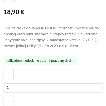
18,90
€
Dvojitá taška do rámu AUTHOR, možnosť umiestnenia do
prednej časti rámu (na väčšinu typov rámov), univerzálne
uchytenie na suché zipsy, 2 samostatné vrecká (2 x 0,6 l),
rozmer jednej tašky: (d x š x v) 23 x 4 x 12 cm.
Skladom – odoslanie do 1 - 5 pracovných dní
množstvo
TAŠKA
DO
RÁMU