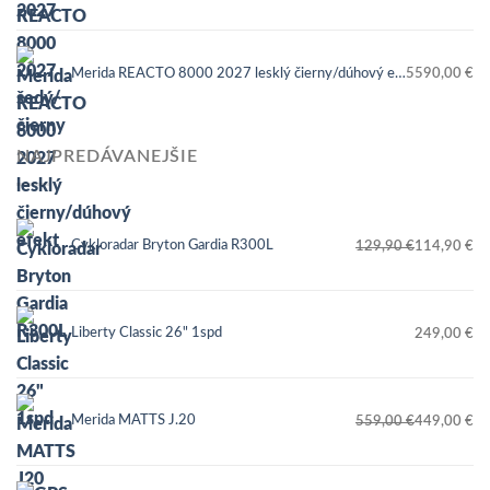
Merida REACTO 8000 2027 lesklý čierny/dúhový efekt
5590,00
€
NAJPREDÁVANEJŠIE
Cykloradar Bryton Gardia R300L
129,90
€
114,90
€
Pôvodná
Aktuálna
cena
cena
bola:
je:
Liberty Classic 26" 1spd
249,00
€
129,90 €.
114,90 €.
Merida MATTS J.20
559,00
€
449,00
€
Pôvodná
Aktuálna
cena
cena
bola:
je: