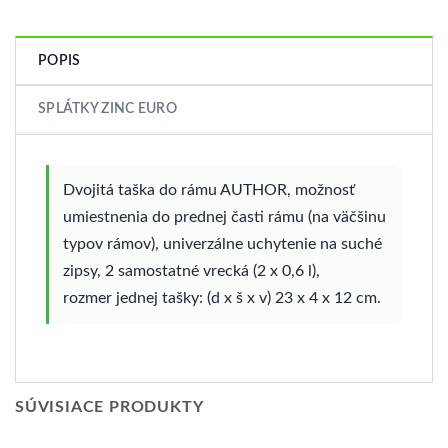
POPIS
SPLÁTKY ZINC EURO
Dvojitá taška do rámu AUTHOR, možnosť
umiestnenia do prednej časti rámu (na väčšinu
typov rámov), univerzálne uchytenie na suché
zipsy, 2 samostatné vrecká (2 x 0,6 l),
rozmer jednej tašky: (d x š x v) 23 x 4 x 12 cm.
SÚVISIACE PRODUKTY