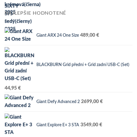
cena
cena
bola:
je:
NAJLEPŠIE HODNOTENÉ
5499,00 €.
3590,00 €.
489,00
€
Giant ARX 24 One Size
BLACKBURN Grid přední + Grid zadní USB-C (Set)
44,95
€
2699,00
€
Giant Defy Advanced 2
3549,00
€
Giant Explore E+ 3 STA