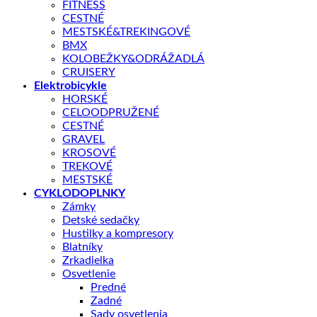
8,90
€
FITNESS
CESTNÉ
MESTSKÉ&TREKINGOVÉ
Taška do rámu AUTHOR A-R211 je univerzálna taška s 1
BMX
hlavným vreckom.
KOLOBEŽKY&ODRÁŽADLÁ
CRUISERY
Elektrobicykle
Skladom – odoslanie do 1 - 5 pracovných dní
HORSKÉ
CELOODPRUŽENÉ
množstvo
CESTNÉ
TAŠKA
GRAVEL
DO
PRIDAŤ DO KOŠÍKA
KROSOVÉ
RÁMU
TREKOVÉ
A-
MESTSKÉ
R211
CYKLODOPLNKY
X7
OTÁZKA NA PRODUKT
Zámky
Detské sedačky
Hustilky a kompresory
Blatníky
Doprava zadarmo nad 100 €
Zrkadielka
Záruka 2 roky
Osvetlenie
Predné
14 dní na vrátenie
Zadné
Bezpečná platba
Sady osvetlenia