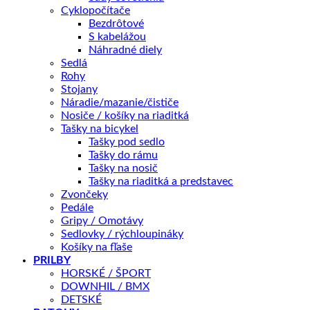
Cyklopočítače
Kategórie:
CYKLODOPLNKY
,
Tašky na bicykel
,
Tašky do rámu
Bezdrôtové
Značky:
Batohy a tašky | Tašky do rámu
,
Author
S kabelážou
Náhradné diely
Sedlá
Popis
Rohy
Splátky Zinc Euro
Stojany
Náradie/mazanie/čističe
Nosiče / košíky na riaditká
Taška do rámu
AUTHOR A-R211
je univerzálna taška s 1
Tašky na bicykel
hlavným vreckom. Navrhnutá s dôrazom na dlhú
Tašky pod sedlo
životnosť a spokojné používanie.
Tašky do rámu
• Kryt jazdca zipsu v zapnutej polohe.
Tašky na nosič
• Reflexné doplnky.
Tašky na riaditká a predstavec
• Rozmery: 210 × 45 × 140 mm.
Zvončeky
• Objem: 1,0 l.
Pedále
• Hmotnosť: 98 g.
Gripy / Omotávy
• Materiál: Polyester 420D PU záter.
Sedlovky / rýchloupináky
Košíky na fľaše
PRILBY
HORSKÉ / ŠPORT
DOWNHIL / BMX
DETSKÉ