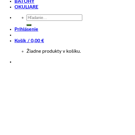
BATOHY
OKULIARE
Hľadať:
Pre možnosť nákupu cez ZINC Splátky, prosím kontaktujte
predajňu na tel : 0905 560 430.
Prihlásenie
Súvisiace produkty
Košík /
0,00
€
+
Žiadne produkty v košíku.
CYKLODOPLNKY
Výmenná Koncovka 2Hg1120
7,50
€
+
CYKLODOPLNKY
Výmenná Koncovka E-894066
14,50
€
+
CYKLODOPLNKY