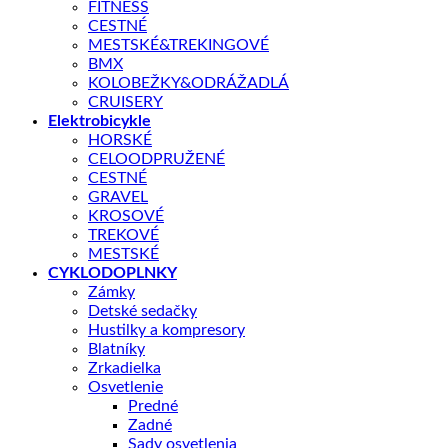
2002Voyage 2003 – 2005A33 2013A44 2012 – 2013A55
FITNESS
2012 – 2013
CESTNÉ
MESTSKÉ&TREKINGOVÉ
BMX
Skladom – odoslanie do 1 - 5 pracovných dní
KOLOBEŽKY&ODRÁŽADLÁ
CRUISERY
množstvo
Elektrobicykle
VÝMENNÁ
HORSKÉ
KONCOVKA
PRIDAŤ DO KOŠÍKA
CELOODPRUŽENÉ
UA-
CESTNÉ
120
GRAVEL
KROSOVÉ
OTÁZKA NA PRODUKT
TREKOVÉ
MESTSKÉ
CYKLODOPLNKY
Zámky
Doprava zadarmo nad 100 €
Detské sedačky
Záruka 2 roky
Hustilky a kompresory
Blatníky
14 dní na vrátenie
Zrkadielka
Bezpečná platba
Osvetlenie
Predné
Kategórie:
výmenné koncovky
,
CYKLODOPLNKY
Zadné
Sady osvetlenia