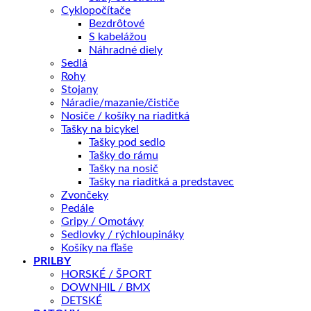
Cyklopočítače
Popis
Bezdrôtové
Splátky Zinc Euro
S kabelážou
Náhradné diely
Sedlá
použitie:
Rohy
Stojany
A 3300-7 2001 – 2010
Náradie/mazanie/čističe
Nosiče / košíky na riaditká
A 4400-7 2001 – 2011
Tašky na bicykel
Tašky pod sedlo
A 5500-7 2001 – 2007, 2010 – 2011
Tašky do rámu
Tašky na nosič
A 6601-2 2001 – 2002
Tašky na riaditká a predstavec
Zvončeky
Voyage 2003 – 2005
Pedále
Gripy / Omotávy
A33 2013
Sedlovky / rýchloupináky
Košíky na fľaše
A44 2012 – 2013
PRILBY
HORSKÉ / ŠPORT
A55 2012 – 2013
DOWNHIL / BMX
DETSKÉ