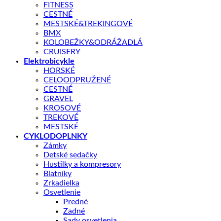
FITNESS
CESTNÉ
• Vysoko efektívny systém pohonu
MESTSKÉ&TREKINGOVÉ
BMX
Vysokokapacitná batéria s dlhou životnosťou SHIMANO EN8010 –
KOLOBEŽKY&ODRÁŽADLÁ
CRUISERY
Elektrobicykle
• Nová SHIMANO e-sada pre elektrobicykle CUES
HORSKÉ
CELOODPRUŽENÉ
• Prehľadný SHIMANO displej SC6100
CESTNÉ
GRAVEL
KROSOVÉ
• Pohodlná geometria s nízkym nástupom
TREKOVÉ
MESTSKÉ
CYKLODOPLNKY
•Nastaviteľný predstavec a odpružená sedlovka
Zámky
Detské sedačky
• Pohodlné sedlo Queen Sofa
Hustilky a kompresory
Blatníky
Zrkadielka
KĽÚČOVÉ PARAMETRE
Osvetlenie
Predné
Veľkosť rámu
Zadné
Sady osvetlenia
Batéria