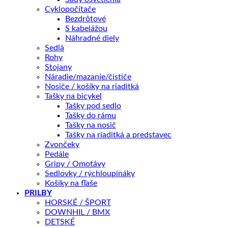
Cyklopočítače
Bezdrôtové
S kabelážou
Aká veľkosť je pre mňa?
Náhradné diely
Sedlá
Rohy
Tento produkt nie je momentálne na sklade a je preto nedo
Stojany
Náradie/mazanie/čističe
Nosiče / košíky na riaditká
Tašky na bicykel
Tašky pod sedlo
Tašky do rámu
Tašky na nosič
Doprava zadarmo nad 100 €
Tašky na riaditká a predstavec
14 dní na vrátenie
Zvončeky
Pedále
Kategórie:
ELEKTROBICYKLE
,
Mestské
Značky:
Electra
,
Autho
Gripy / Omotávy
Sedlovky / rýchloupináky
Košíky na fľaše
Popis
PRILBY
Ďalšie informácie
HORSKÉ / ŠPORT
Recenzie (0)
DOWNHIL / BMX
Splátky Zinc Euro
DETSKÉ