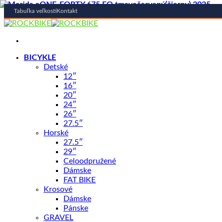
Tabuľka veľkostí
Kontakt
Skip
to
content
BICYKLE
Detské
12″
16″
20″
Shop
/
ELEKTROBICYKLE
24″
AUTHOR
26″
27.5″
AUTHOR Electra 2025
Horské
27.5″
29″
Celoodpružené
Dámske
FAT BIKE
Krosové
Dámske
Pánske
• Motor SHIMANO STEPS E5000
GRAVEL