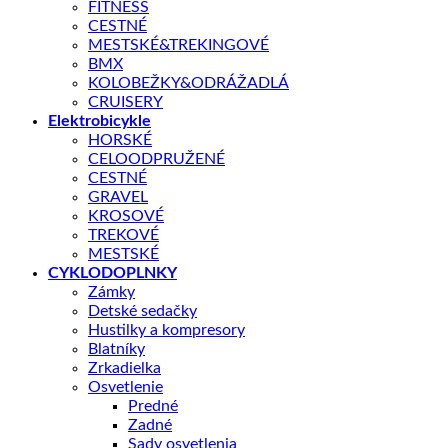
FITNESS
CESTNÉ
MESTSKÉ&TREKINGOVÉ
Price
3659,00
€
–
3869,00
€
BMX
KOLOBEŽKY&ODRÁŽADLÁ
range:
CRUISERY
Nová generácia modelu Stance E+ prináša celý rad inovácií.
Elektrobicykle
3659,00 €
HORSKÉ
through
CELOODPRUŽENÉ
KĽÚČOVÉ PARAMETRE
CESTNÉ
3869,00 €
GRAVEL
Veľkosť
L | M
KROSOVÉ
Farba
Charcoal Plum
TREKOVÉ
MESTSKÉ
CYKLODOPLNKY
Zámky
📏 Aká veľkosť je pre mňa?
Detské sedačky
Hustilky a kompresory
Veľkosť
Blatníky
Farba
Vymazať
Zrkadielka
množstvo
Osvetlenie
Giant
Predné
Stance
Zadné
PRIDAŤ DO KOŠÍKA
E+
Sady osvetlenia