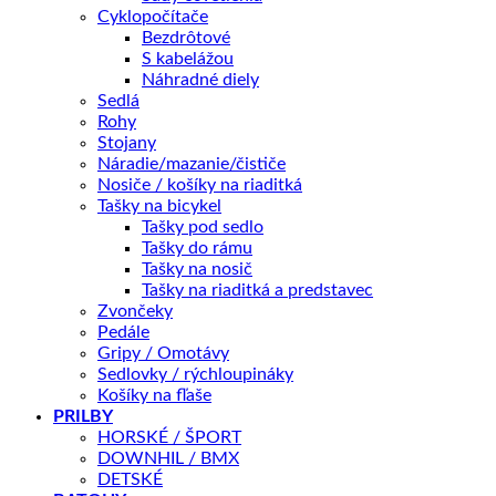
EX
Cyklopočítače
Bezdrôtové
OTÁZKA NA PRODUKT
S kabelážou
Náhradné diely
Sedlá
Rohy
Doprava zadarmo nad 100 €
Stojany
Záruka 2 roky
Náradie/mazanie/čističe
Nosiče / košíky na riaditká
14 dní na vrátenie
Tašky na bicykel
Bezpečná platba
Tašky pod sedlo
Tašky do rámu
Kategórie:
ELEKTROBICYKLE
,
Celoodpružené
Značka:
Giant
Tašky na nosič
Tašky na riaditká a predstavec
Zvončeky
Popis
Pedále
Ďalšie informácie
Gripy / Omotávy
Recenzie (0)
Sedlovky / rýchloupináky
Splátky Zinc Euro
Košíky na fľaše
PRILBY
HORSKÉ / ŠPORT
Nová generácia modelu Stance E+ prináša celý rad
DOWNHIL / BMX
inovácií. Úplne nový rám s moderným dizajnom a
DETSKÉ