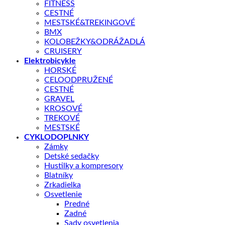
FITNESS
generácie, ktorý má pri kompaktných rozmeroch vysoký
CESTNÉ
krútiaci moment aj maximálnu podporu.
MESTSKÉ&TREKINGOVÉ
BMX
📏 Aká veľkosť je pre mňa?
KOLOBEŽKY&ODRÁŽADLÁ
CRUISERY
Elektrobicykle
Nie je na sklade
HORSKÉ
CELOODPRUŽENÉ
CESTNÉ
Doprava zadarmo nad 100 €
GRAVEL
KROSOVÉ
Záruka 2 roky
TREKOVÉ
14 dní na vrátenie
MESTSKÉ
CYKLODOPLNKY
Bezpečná platba
Zámky
Detské sedačky
Kategórie:
Celoodpružené
,
ELEKTROBICYKLE
Značka:
Giant
Hustilky a kompresory
Blatníky
Zrkadielka
Popis
Osvetlenie
Ďalšie informácie
Predné
Recenzie (0)
Zadné
Splátky Zinc Euro
Sady osvetlenia