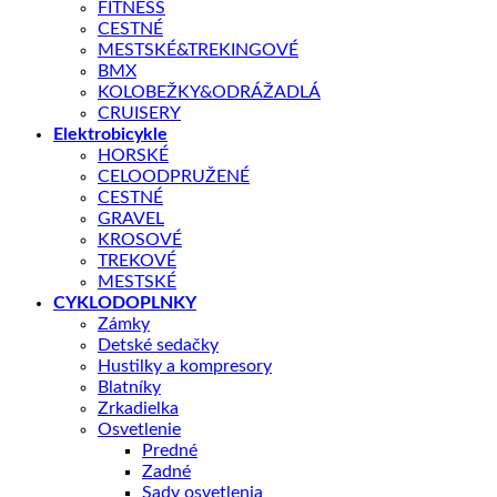
FITNESS
Batéria
630Wh
CESTNÉ
MESTSKÉ&TREKINGOVÉ
Veľkosť rámu
18", 20"
BMX
KOLOBEŽKY&ODRÁŽADLÁ
Motor
Bafang
CRUISERY
Elektrobicykle
HORSKÉ
Aká veľkosť je pre mňa?
CELOODPRUŽENÉ
CESTNÉ
GRAVEL
Tento produkt nie je momentálne na sklade a je preto
KROSOVÉ
nedostupný.
TREKOVÉ
MESTSKÉ
CYKLODOPLNKY
OTÁZKA NA PRODUKT
Zámky
Detské sedačky
Hustilky a kompresory
Blatníky
Doprava zadarmo nad 100 €
Zrkadielka
Záruka 2 roky
Osvetlenie
Predné
14 dní na vrátenie
Zadné
Bezpečná platba
Sady osvetlenia