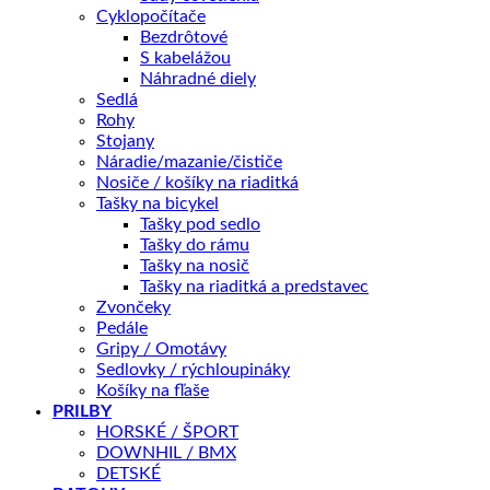
Cyklopočítače
Kategórie:
ELEKTROBICYKLE
,
Horské
Značky:
Elektrobicykle
,
Bezdrôtové
Crussis
S kabelážou
Náhradné diely
Sedlá
Popis
Rohy
Ďalšie informácie
Stojany
Recenzie (0)
Náradie/mazanie/čističe
Splátky Zinc Euro
Nosiče / košíky na riaditká
Tašky na bicykel
Tašky pod sedlo
Tašky do rámu
Crussis e-Largo 7.8-S 2023 630Wh
Tašky na nosič
Tašky na riaditká a predstavec
Vážený, tento ebikový stroj s 29“ kolesami stojí za to!
Zvončeky
Elektrobicykel Crussis e-Largo 7.8 sme vyvinuli práve pre
Pedále
Gripy / Omotávy
vás, pre vaše výlety prírodou, cestou necestou, po
Sedlovky / rýchloupináky
rovinách, cez kopce i na túlanie po horách, po miestach,
Košíky na fľaše
PRILBY
kam ste sa napríklad so svojim bicyklom ešte neodvážili.
HORSKÉ / ŠPORT
Tak čo myslíte? Chcete vyraziť tam, kam sa s normálnym
DOWNHIL / BMX
bicyklom nedostanete? Šliapnite do pedálov,
DETSKÉ