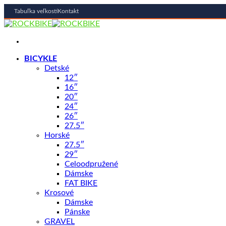
Tabuľka veľkostí
Kontakt
Skip
to
content
BICYKLE
Detské
12″
16″
20″
24″
26″
27.5″
Horské
27.5″
29″
Celoodpružené
Dámske
FAT BIKE
Krosové
Dámske
Pánske
GRAVEL