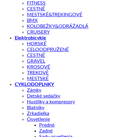
FITNESS
CESTNÉ
Shop
/
ELEKTROBICYKLE
MESTSKÉ&TREKINGOVÉ
CRUSSIS
BMX
KOLOBEŽKY&ODRÁŽADLÁ
Crussis e-Largo 8.9-M 2024
CRUISERY
Elektrobicykle
HORSKÉ
CELOODPRUŽENÉ
CESTNÉ
GRAVEL
KROSOVÉ
TREKOVÉ
Vďaka vysoko výkonnej
batérii LG Li-Ion 36V / 720 Wh
máte zaistený
úžasný dojazd až 
MESTSKÉ
CYKLODOPLNKY
Zámky
KĽÚČOVÉ PARAMETRE
Detské sedačky
Hustilky a kompresory
Veľkosť rámu
Blatníky
Zrkadielka
Batéria
Osvetlenie
Predné
Zadné
📏 Aká veľkosť je pre mňa?
Sady osvetlenia