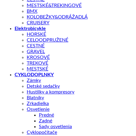
MESTSKÉ&TREKINGOVÉ
BMX
KOLOBEŽKY&ODRÁŽADLÁ
CRUISERY
Elektrobicykle
HORSKÉ
CELOODPRUŽENÉ
CESTNÉ
GRAVEL
KROSOVÉ
Shop
/
ELEKTROBICYKLE
TREKOVÉ
CRUSSIS
MESTSKÉ
CRUSSIS ONE-Cross 7.10-(720 Wh) 2025
CYKLODOPLNKY
Zámky
Detské sedačky
Hustilky a kompresory
Blatníky
Zrkadielka
Osvetlenie
Predné
S výkonnou
batériou LG Li-Ion 36 V / 720 Wh (20 Ah)
a
Zadné
veľkým
dojazdom až 170 km
je e-bike pripravený na vaše
Sady osvetlenia
spoločné výlety.
Stredový motor PANASONIC GX Power Plus
s
Cyklopočítače
krútiacim momentom
75 Nm
poskytuje podporu a výkon, ktorý