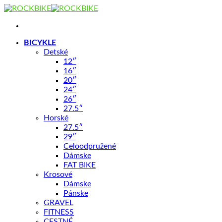
Skip
to
content
BICYKLE
NOVINKA
Detské
12″
16″
20″
24″
26″
27.5″
Horské
27.5″
29″
Celoodpružené
Dámske
FAT BIKE
Krosové
Dámske
Pánske
GRAVEL
FITNESS
CESTNÉ