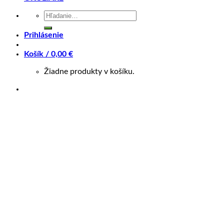
Záruka 2 roky
Hľadať:
14 dní na vrátenie
Bezpečná platba
Prihlásenie
Kategórie:
ELEKTROBICYKLE
,
Krosové
Značky:
Crussis
,
e-
Košík /
0,00
€
Cross
Žiadne produkty v košíku.
Popis
Ďalšie informácie
Recenzie (0)
Splátky Zinc Euro
CRUSSIS ONE-Cross 7.10-(720 Wh) 2025
Objavte ONE-Cross 7.10-(720 Wh): kombinácia výkonu a
štýlu pre dobrodružstvá na kolesách!
Zažite nový rozmer jazdy s elektrickým bicyklom
ONE-Cross
7.10-(720 Wh)
. Tento crossový elektrobicykel je navrhnutý
pre pohodlie aj výkon, pričom sú k dispozícii veľkosti rámu
18″, 20″ a 22″, aby dokonale vyhovoval každému jazdcovi.
S
hydraulickými brzdami SHIMANO BR-MT200
sa môžete