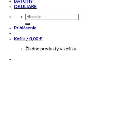
BATOHY
Splátky Zinc Euro
OKULIARE
Hľadať:
Crussis E-Fionna 9.8-S (2023)
Prihlásenie
630Wh
Košík /
0,00
€
Dámy, hľadáte parádnou výbavou nabúchaný e-bike?
Žiadne produkty v košíku.
Potom môže byť Crussis e-Fionna 9.8-S voľbou pre vás.
Vezmete ho na vaše výlety prírodou, cestou necestou, po
rovinách, cez kopce i na túlanie sa po horách, po
miestach, kam ste sa napríklad so svojim bicyklom ešte
neodvážili.
Dámsky horský elektrobicykel Crussis e-Fionna 9.8-S so
silnejšou batériou je určený pre jazdu v teréne, ale bez
problému zvládne i cestu alebo cyklochodník. Záleží len
na vás. Od svojej kolegyni e-Guera 9.8-S sa líši veľkosťou
kolies – dodávaný je na 29“ kolesách.