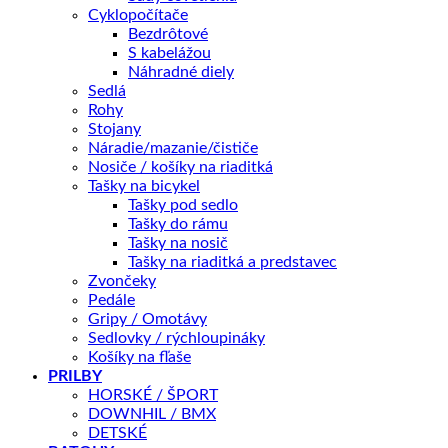
Cyklopočítače
Bezdrôtové
S kabelážou
Tento produkt nie je momentálne na sklade a je preto
Náhradné diely
nedostupný.
Sedlá
Rohy
Stojany
OTÁZKA NA PRODUKT
Náradie/mazanie/čističe
Nosiče / košíky na riaditká
Tašky na bicykel
Tašky pod sedlo
Doprava zadarmo nad 100 €
Tašky do rámu
Záruka 2 roky
Tašky na nosič
Tašky na riaditká a predstavec
14 dní na vrátenie
Zvončeky
Bezpečná platba
Pedále
Gripy / Omotávy
Kategórie:
Horské
,
ELEKTROBICYKLE
Značky:
Crussis
,
Sedlovky / rýchloupináky
horské
,
dámske
,
Elektrobicykle
Košíky na fľaše
PRILBY
HORSKÉ / ŠPORT
Popis
DOWNHIL / BMX
Ďalšie informácie
DETSKÉ
Recenzie (0)