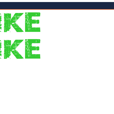
5
uhu? Chcete vyraziť na poriadny výlet? Nenechať sa limitovať profi
u práve pre vás. Báť sa nemusíte ani dažďa. Súčasťou výbavy e-bicyk