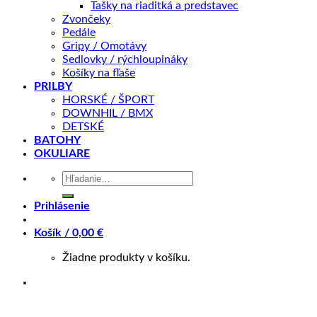
Tašky na riaditká a predstavec
Zvončeky
Pedále
Gripy / Omotávy
Sedlovky / rýchloupináky
Košíky na fľaše
PRILBY
HORSKÉ / ŠPORT
DOWNHIL / BMX
DETSKÉ
Batéria
BATOHY
OKULIARE
SAMSUNG 612 Wh (17 Ah)
Hľadať:
Srdcom elektrobicykla dodávajúcim energiu do systému 
Prihlásenie
elektrobicykel na jedno nabitie až do vzdialenosti 140 k
je vybavenie batérie BMS doskou (Battery Management Sy
Košík /
0,00
€
nabijete do plnej kapacity za 8,5 hodiny.
Žiadne produkty v košíku.