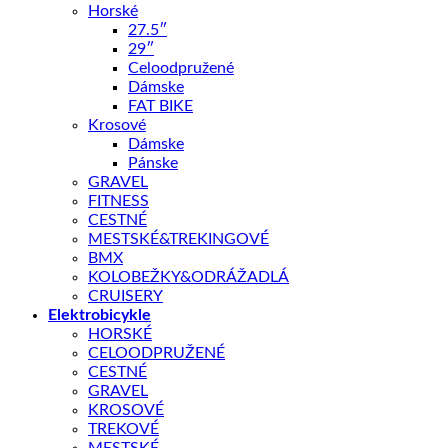
okrem
stojana
a
nosiča
taktiež aj
blatníky
.
Horské
27.5″
29″
KĽÚČOVÉ PARAMETRE
Celoodpružené
Dámske
Veľkosť rámu
FAT BIKE
Batéria
Krosové
Dámske
Pánske
GRAVEL
📏 Aká veľkosť je pre mňa?
FITNESS
CESTNÉ
Tento produkt nie je momentálne na sklade a je preto nedo
MESTSKÉ&TREKINGOVÉ
BMX
KOLOBEŽKY&ODRÁŽADLÁ
CRUISERY
Elektrobicykle
HORSKÉ
CELOODPRUŽENÉ
CESTNÉ
Doprava zadarmo nad 100 €
GRAVEL
14 dní na vrátenie
KROSOVÉ
TREKOVÉ
Kategórie:
Trekové
,
BICYKLE
,
ELEKTROBICYKLE
Značka:
Crus