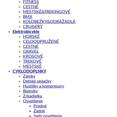
FITNESS
CESTNÉ
MESTSKÉ&TREKINGOVÉ
BMX
KOLOBEŽKY&ODRÁŽADLÁ
CRUISERY
Elektrobicykle
Shop
/
OKULIARE
HORSKÉ
CELOODPRUŽENÉ
OKULIARE ZX8 S!BRIGHT ORANGE 65 &
CESTNÉ
BlueRevo 13 MODRÉ/RUŽOVÉ
GRAVEL
KROSOVÉ
TREKOVÉ
MESTSKÉ
CYKLODOPLNKY
Zámky
Detské sedačky
Hustilky a kompresory
49,90
€
Blatníky
Zrkadielka
Osvetlenie
Model okuliarov AUTHOR ZX8 s veľmi univerzálnym tvarom.
Predné
Zadné
Sady osvetlenia
Skladom – odoslanie do 1 - 5 pracovných dní