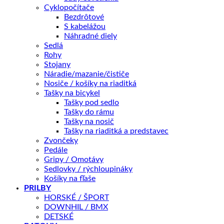
Cyklopočítače
množstvo
Bezdrôtové
OKULIARE
S kabelážou
ZX8
Náhradné diely
PRIDAŤ DO KOŠÍKA
S!BRIGHT
Sedlá
ORANGE
Rohy
65
Stojany
&
Náradie/mazanie/čističe
OTÁZKA NA PRODUKT
BlueRevo
Nosiče / košíky na riaditká
13
Tašky na bicykel
MODRÉ/RUŽOVÉ
Tašky pod sedlo
Tašky do rámu
Doprava zadarmo nad 100 €
Tašky na nosič
Záruka 2 roky
Tašky na riaditká a predstavec
14 dní na vrátenie
Zvončeky
Pedále
Bezpečná platba
Gripy / Omotávy
Sedlovky / rýchloupináky
Kategória:
OKULIARE
Košíky na fľaše
PRILBY
HORSKÉ / ŠPORT
Popis
DOWNHIL / BMX
Ďalšie informácie
DETSKÉ
Splátky Zinc Euro