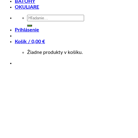
BATOHY
OKULIARE
Model okuliarov
AUTHOR ZX8
s veľmi univerzálnym
Hľadať:
tvarom. Vďaka špeciálnemu tvaru straníc s
Prihlásenie
protišmykovými A-slip koncovkami a A-slip sedlu nosníka
veľmi dobre držia na tvári. Tento model je vhodný na
Košík /
0,00
€
väčšinu športových aktivít. Súčasťou sú výmenné
Žiadne produkty v košíku.
šošovky, ktoré vám zaistia dokonalú ochranu očí za
všetkých svetelných podmienok.
• Obruby sú vyrobené z veľmi flexibilného PC
termoplastu.
• Protišmyková A-slip úprava sedla nosníka a koncoviek
straníc.
• Šošovky sú vyrobené z netrieštivého polykarbonátu,
tmavé s povrchovou úpravou
Blue Revo
– slnečný filter
3, oranžové s kontrastným filtrom
S!BRIGHT
a
Blue